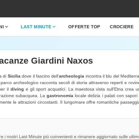
expand_more
expand_more
NI
LAST MINUTE
OFFERTE TOP
CROCIERE
 vacanze Giardini Naxos
a di
Sicilia
dove il fascino dell'
archeologia
incontra il blu del Mediterr
arco archeologico racconta secoli di storia attraverso reperti e rovin
per il
diving
e gli sport acquatici. La maestosa vista sull'Etna crea 
plorazione subacquea. La
gastronomia
locale delizia i palati con sapori a
lmente le attrazioni circostanti. Il lungomare offre romantiche passe
re i nostri Last Minute più convenienti e rimanere aggiornato sulle ultim