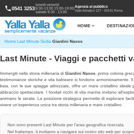
lunedi-venerdi
Agenzia al pubblico
phone
0541 3253
|
|
9:30-13:00 15:00-19:00
Viale Adriatico 127 - 00141 Roma
sabato 9:30 - 13:00
expand_more
HOME
DESTINAZIO
Home
Last Minute
Sicilia
Giardini Naxos
›
›
›
Last Minute - Viaggi e pacchetti
Immergiti nella storia millenaria di
Giardini Naxos
, prima colonia grec
testimonianze storiche e vita balneare si fondono armoniosamente. Il p
baia, con le sue spiagge attrezzate, offre un mare cristallino ideale 
abbraccio spettacolare. I fondali ricchi di vita marina invitano all'es
animano le serate. La posizione strategica permette di esplorare faci
vivere un'esperienza unica tra storia millenaria e mare cristallino.
Non sono presenti Last Minute per l'area geografica ricercata.
Nel frattempo, ti invitiamo a navigare sul nostro sito web per scopri