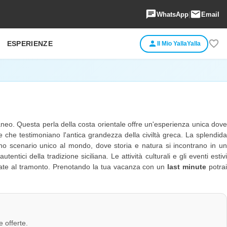
chat
email
WhatsApp
|
Email
favorite_border
person
ESPERIENZE
Il Mio YallaYalla
aneo. Questa perla della costa orientale offre un'esperienza unica dov
e che testimoniano l'antica grandezza della civiltà greca. La splendida
uno scenario unico al mondo, dove storia e natura si incontrano in u
utentici della tradizione siciliana. Le attività culturali e gli eventi estiv
ggiate al tramonto. Prenotando la tua vacanza con un
last minute
potra
e offerte.