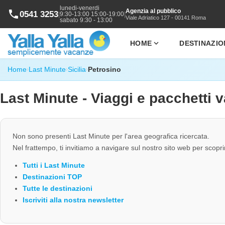
lunedi-venerdi
Agenzia al pubblico
phone
0541 3253
|
|
9:30-13:00 15:00-19:00
Viale Adriatico 127 - 00141 Roma
sabato 9:30 - 13:00
expand_more
HOME
DESTINAZIO
Home
Last Minute
Sicilia
Petrosino
›
›
›
Last Minute - Viaggi e pacchetti 
Non sono presenti Last Minute per l'area geografica ricercata.
Nel frattempo, ti invitiamo a navigare sul nostro sito web per scopri
Tutti i Last Minute
Destinazioni TOP
Tutte le destinazioni
Iscriviti alla nostra newsletter