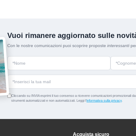
Vuoi rimanere aggiornato sulle novità
Con le nostre comunicazioni puoi scoprire proposte
interessanti
per
Cliccando su INVIA esprimi il tuo consenso a ricevere comunicazioni promozionali da p
strumenti automatizzati e non automatizzati. Leggi l'
informativa sulla privacy
.
Acquista sicuro