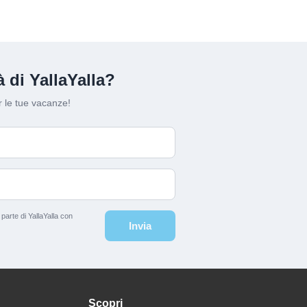
 di YallaYalla?
 le tue vacanze!
arte di YallaYalla con
Invia
Scopri