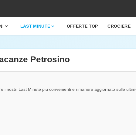
expand_more
expand_more
NI
LAST MINUTE
OFFERTE TOP
CROCIERE
vacanze Petrosino
re i nostri Last Minute più convenienti e rimanere aggiornato sulle ultim