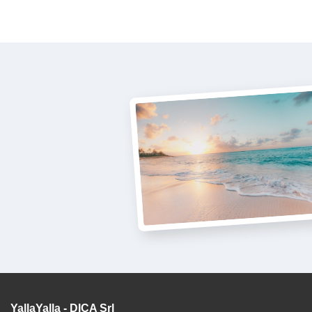
YallaYalla - DICA Srl