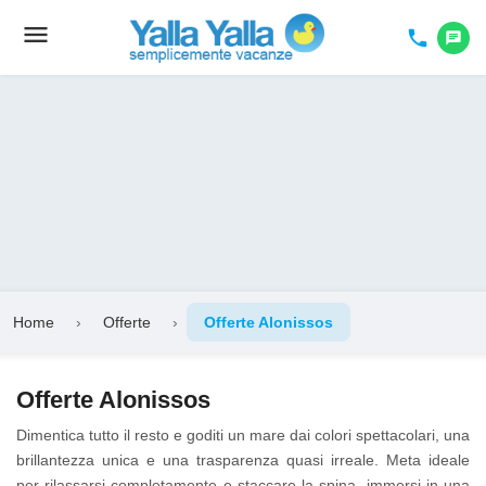
menu
Toggle
phone
chat
navigation
Home
›
Offerte
›
Offerte Alonissos
Offerte Alonissos
Dimentica tutto il resto e goditi un mare dai colori spettacolari, una
brillantezza unica e una trasparenza quasi irreale. Meta ideale
per rilassarsi completamente e staccare la spina, immersi in una