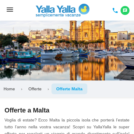
menu
Toggle
phone
chat
navigation
Home
›
Offerte
›
Offerte Malta
Offerte a Malta
Voglia di estate? Ecco Malta la piccola isola che porterà l’estate
tutto l’anno nella vostra vacanza! Scopri su YallaYalla le super
offerte per regalarti un viaggio di grande divertimento sull’isola!