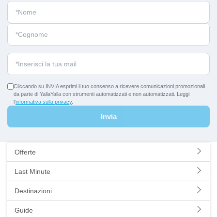
precisamente nel quartiere di Paceville, una sorta di
distretto del
divertimento notturno
. Qui sorgono tantissimi locali che offrono
serate di tutti i tipi per accontentare tutti i gusti in fatto di musica
cibo e alcolici. Malta è la città perfetta per giovani in cerca di tanto
divertimento a prezzi modici ma anche per famiglie e coppie che
vogliono regalarsi una
vacanza di sole
senza tante ore di
viaggio. Scegli tra le tante offerte messe a disposizione per te sul
sito e parti senza pensieri con la garanzia del miglior prezzo.
Cliccando su INVIA esprimi il tuo consenso a ricevere comunicazioni promozionali
da parte di YallaYalla con strumenti automatizzati e non automatizzati. Leggi
l'
informativa sulla privacy
.
Invia
Offerte
Last Minute
Destinazioni
Guide