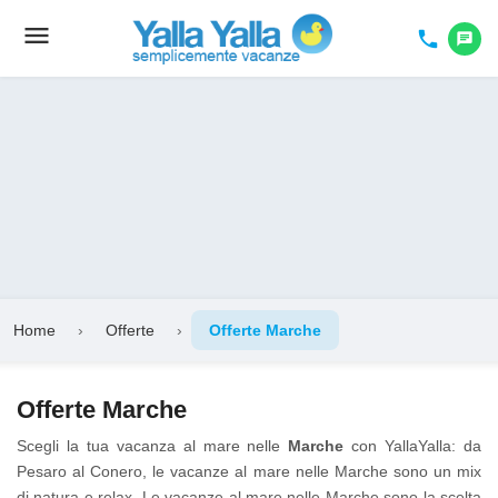
menu
Toggle
phone
chat
navigation
Home
›
Offerte
›
Offerte Marche
Offerte Marche
Scegli la tua vacanza al mare nelle
Marche
con YallaYalla: da
Pesaro al Conero, le vacanze al mare nelle Marche sono un mix
di natura e relax. Le vacanze al mare nelle Marche sono la scelta