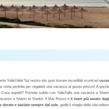
te YallaYalla! Sul nostro sito puoi trovare incredibili sconti ed
occas
la meta perfetta per regalarti una vacanza al giusto prezzo! A poche o
uosi. Cosa aspetti? Prenota subito con YallaYalla una vacanza a Sharm
o vacanze a Sharm el Sheikh. Il Mar Rosso è
il mare più amato dagli
e dorate e baciate sempre dal sole
, goditi il meglio della vita nott