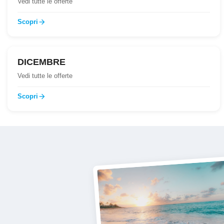
Vedi tutte le offerte
Scopri
arrow_forward
DICEMBRE
Vedi tutte le offerte
Scopri
arrow_forward