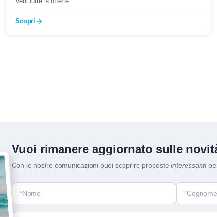
Vedi tutte le offerte
Scopri
arrow_forward
Vuoi rimanere aggiornato sulle novità
Con le nostre comunicazioni puoi scoprire proposte
interessanti
per