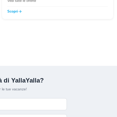
Vedi tutte le offerte
Scopri
arrow_forward
 di YallaYalla?
 le tue vacanze!