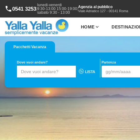
lunedi-venerdi
Agenzia al pubblico
phone
0541 3253
|
|
9:30-13:00 15:00-19:00
Viale Adriatico 127 - 00141 Roma
sabato 9:30 - 13:00
expand_more
HOME
DESTINAZIO
Pacchetti Vacanza
Dove vuoi andare?
Partenza
LISTA