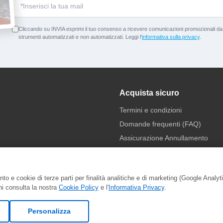
Cliccando su INVIA esprimi il tuo consenso a ricevere comunicazioni promozionali da p
strumenti automatizzati e non automatizzati. Leggi l'
informativa sulla privacy
.
Acquista sicuro
Termini e condizioni
Domande frequenti (FAQ)
Assicurazione Annullamento
to e cookie di terze parti per finalità analitiche e di marketing (Google Analy
nti sicuri
ni consulta la nostra
Cookie Policy
e l'
Informativa Privacy
.
Personalizza