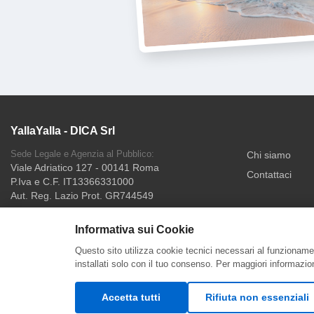
YallaYalla - DICA Srl
Sede Legale e Agenzia al Pubblico:
Chi siamo
Viale Adriatico 127 - 00141 Roma
Contattaci
P.Iva e C.F. IT13366331000
Aut. Reg. Lazio Prot. GR744549
Informativa sui Cookie
Questo sito utilizza cookie tecnici necessari al funzionamen
Pagamenti accettati
Pagame
installati solo con il tuo consenso. Per maggiori informazio
Accetta tutti
Rifiuta non essenziali
© 2026 YallaYalla. Tutti i diritti riservati.