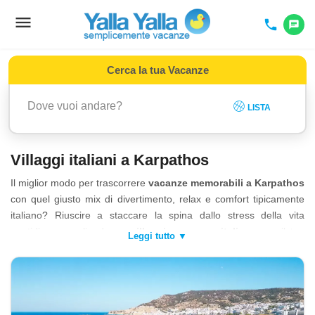
menu
Toggle
phone
chat
navigation
Cerca la tua Vacanze
LISTA
Villaggi italiani a Karpathos
Il miglior modo per trascorrere
vacanze memorabili a Karpathos
con quel giusto mix di divertimento, relax e comfort tipicamente
italiano? Riuscire a staccare la spina dallo stress della vita
quotidiana scegliendo un
villaggio vacanza italiano
per il tuo
soggiorno da sogno! I
villaggi italiani YallaYalla a Karpathos
sono strutture di ottima qualità che offrono diversi trattamenti e
servizi esclusivi con
cucina italiana
autentica e
animazione
italiana
per rendere la tua vacanza, tanto aspettata,
un'esperienza incredibile. Dotati dei migliori comfort, immersi nel