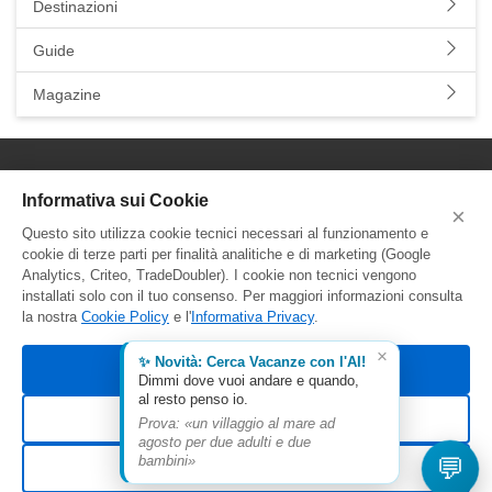
Destinazioni
Vere e proprie oasi di paradiso dove trascorrere piacevoli giornate
all'insegna del relax totale, dimenticandoti lo stress della città,
Guide
gustando
cucina italiana
e divertendoti con la migliore
animazione italiana
. Scopri le nostre
offerte last minute
e
Magazine
promozioni speciali
per i
villaggi vacanza italiani a Karpathos
con YallaYalla e parti senza pensieri per la tua vacanza italiana in
paradiso.
YallaYalla - DICA Srl
Informativa sui Cookie
×
Sede Legale e Agenzia al Pubblico:
Questo sito utilizza cookie tecnici necessari al funzionamento e
Viale Adriatico 127 - 00141 Roma
cookie di terze parti per finalità analitiche e di marketing (Google
P.Iva e C.F. IT13366331000
Analytics, Criteo, TradeDoubler). I cookie non tecnici vengono
Aut. Reg. Lazio Prot. GR744549
installati solo con il tuo consenso. Per maggiori informazioni consulta
la nostra
Cookie Policy
e l'
Informativa Privacy
.
×
✨ Novità: Cerca Vacanze con l'AI!
Accetta tutti
Dimmi dove vuoi andare e quando,
al resto penso io.
Rifiuta non essenziali
Prova: «un villaggio al mare ad
agosto per due adulti e due
© 2026 YallaYalla. Tutti i diritti riservati.
💬
bambini»
Personalizza
Termini
Privacy
Cookie Policy
Gestisci preferenze cookie