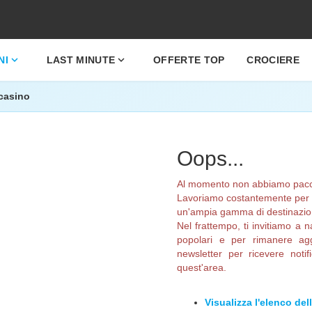
expand_more
expand_more
NI
LAST MINUTE
OFFERTE TOP
CROCIERE
casino
Oops...
Al momento non abbiamo pacchet
Lavoriamo costantemente per am
un'ampia gamma di destinazioni
Nel frattempo, ti invitiamo a n
popolari e per rimanere aggi
newsletter per ricevere noti
quest'area.
Visualizza l'elenco del