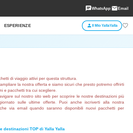
chat
email
WhatsApp
|
Email
favorite_border
person
ESPERIENZE
Il Mio YallaYalla
ti di viaggio attivi per questa struttura.
pliare la nostra offerta e siamo sicuri che presto potremo offrirti
 e pacchetti tra cui scegliere.
avigare sul nostro sito web per scoprire le nostre destinazioni più
ornato sulle ultime offerte. Puoi anche iscriverti alla nostra
fiche via email quando saranno disponibili nuovi pacchetti per
le destinazioni TOP di Yalla Yalla