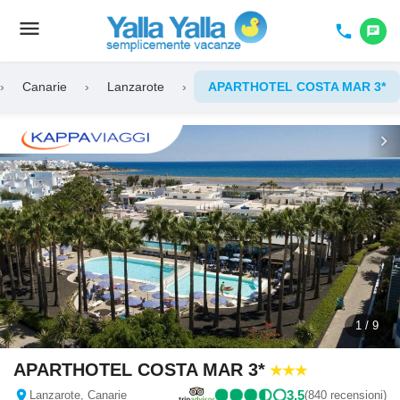
menu
Toggle
phone
chat
navigation
›
Canarie
›
Lanzarote
›
APARTHOTEL COSTA MAR 3*
chevron_left
chevron_right
1 / 9
APARTHOTEL COSTA MAR 3*
location_on
3,5
Lanzarote, Canarie
(840 recensioni)