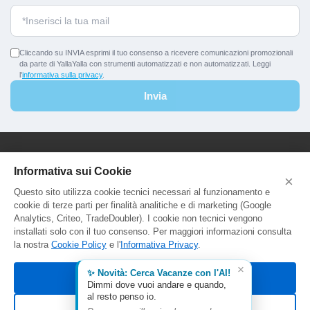
Cliccando su INVIA esprimi il tuo consenso a ricevere comunicazioni promozionali
da parte di YallaYalla con strumenti automatizzati e non automatizzati. Leggi
l'
informativa sulla privacy
.
Invia
YallaYalla - DICA Srl
Informativa sui Cookie
×
Sede Legale e Agenzia al Pubblico:
Questo sito utilizza cookie tecnici necessari al funzionamento e
Viale Adriatico 127 - 00141 Roma
cookie di terze parti per finalità analitiche e di marketing (Google
P.Iva e C.F. IT13366331000
Analytics, Criteo, TradeDoubler). I cookie non tecnici vengono
Aut. Reg. Lazio Prot. GR744549
installati solo con il tuo consenso. Per maggiori informazioni consulta
la nostra
Cookie Policy
e l'
Informativa Privacy
.
×
✨ Novità: Cerca Vacanze con l'AI!
Accetta tutti
Dimmi dove vuoi andare e quando,
al resto penso io.
Rifiuta non essenziali