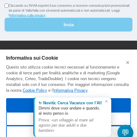
Cliccando su INVIA esprimi il tuo consenso a ricevere comunicazioni promozionali
da parte di YallaYalla con strumenti automatizzati e non automatizzati. Leggi
l'
informativa sulla privacy
.
Invia
YallaYalla - DICA Srl
Informativa sui Cookie
×
Sede Legale e Agenzia al Pubblico:
Questo sito utilizza cookie tecnici necessari al funzionamento e
Viale Adriatico 127 - 00141 Roma
cookie di terze parti per finalità analitiche e di marketing (Google
P.Iva e C.F. IT13366331000
Analytics, Criteo, TradeDoubler). I cookie non tecnici vengono
Aut. Reg. Lazio Prot. GR744549
installati solo con il tuo consenso. Per maggiori informazioni consulta
la nostra
Cookie Policy
e l'
Informativa Privacy
.
×
✨ Novità: Cerca Vacanze con l'AI!
Accetta tutti
Dimmi dove vuoi andare e quando,
al resto penso io.
Rifiuta non essenziali
Prova: «un villaggio al mare ad
agosto per due adulti e due
© 2026 YallaYalla. Tutti i diritti riservati.
💬
bambini»
Personalizza
Termini
Privacy
Cookie Policy
Gestisci preferenze cookie