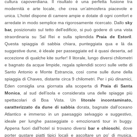
cultura capoverdiana. Il risultato è una perfetta fusione tra
modernità e arte locale, che crea un’atmosfera piacevole e
unica. L’hotel dispone di camere ampie e dotate di ogni comfort e
arredate in modo semplice ma rigorosamente ricercato. Dallo
sky
bar,
posizionato sul tetto dell’edificio, si può godere di una vista
straordinaria su Sal Rei e sulla splendida
Praia de Estoril
.
Questa spiaggia di sabbia chiara, punteggiata qua e là da
suggestive dune, è ideale per passeggiate ed è quasi deserta, ad
eccezione di qualche kite surfer! Il litorale, lungo diversi chilometri
e bagnato da acque limpide, regala splendidi scorci sulle vette di
Santo Antonio e Monte Estrancia, così come sulle dune della
spiaggia di Chaves, distante circa 9 chilometri. Per i più dinamici,
Eden consiglia una giornata alla scoperta di
Praia di Santa
Monica
, al sud dell’isola e considerata una delle spiagge più
spettacolari di Boa Vista. Un
litorale incontaminato,
caratterizzato da dune di sabbia
dorata, bagnate dall’oceano
Atlantico e immerso in un paesaggio selvaggio e suggestivo,
ideale per lunghe passeggiate o emozionanti tour in buggy.
Appena fuori dall’hotel si trovano diversi
bar e chioschi
, dove
porter gustare piatti tipici locali e ascoltare un po' di musica,