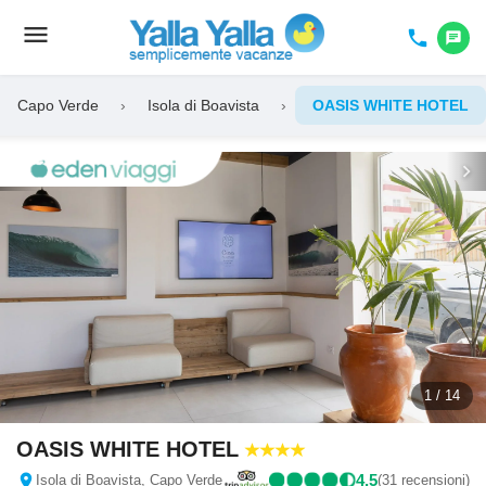
menu
Toggle
phone
chat
navigation
Capo Verde
›
Isola di Boavista
›
OASIS WHITE HOTEL
chevron_left
chevron_right
1 / 14
OASIS WHITE HOTEL
location_on
4,5
Isola di Boavista, Capo Verde
(31 recensioni)