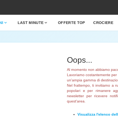
expand_more
expand_more
NI
LAST MINUTE
OFFERTE TOP
CROCIERE
Oops...
Al momento non abbiamo pacchet
Lavoriamo costantemente per am
un'ampia gamma di destinazioni
Nel frattempo, ti invitiamo a n
popolari e per rimanere aggi
newsletter per ricevere noti
quest'area.
Visualizza l'elenco del