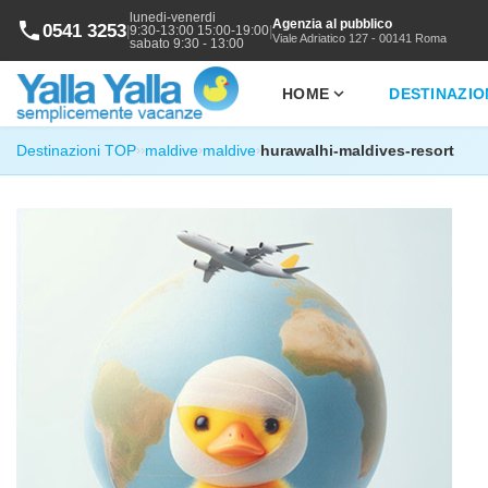
lunedi-venerdi
Agenzia al pubblico
phone
0541 3253
|
|
9:30-13:00 15:00-19:00
Viale Adriatico 127 - 00141 Roma
sabato 9:30 - 13:00
expand_more
HOME
DESTINAZIO
Destinazioni TOP
maldive
maldive
hurawalhi-maldives-resort
›
›
›
›