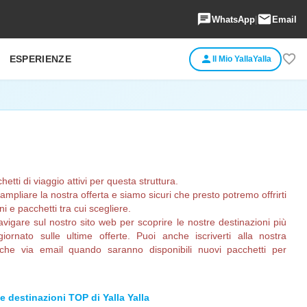
chat
email
WhatsApp
|
Email
favorite_border
person
ESPERIENZE
Il Mio YallaYalla
ti di viaggio attivi per questa struttura.
pliare la nostra offerta e siamo sicuri che presto potremo offrirti
 e pacchetti tra cui scegliere.
avigare sul nostro sito web per scoprire le nostre destinazioni più
ornato sulle ultime offerte. Puoi anche iscriverti alla nostra
fiche via email quando saranno disponibili nuovi pacchetti per
le destinazioni TOP di Yalla Yalla