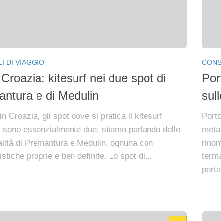
I DI VIAGGIO
CONSI
 Croazia: kitesurf nei due spot di
Por
ntura e di Medulin
sull
in Croazia, gli spot dove si pratica il kitesurf
Porto
e sono essenzialmente due: stiamo parlando delle
meta 
alità di Premantura e Medulin, ognuna con
rinom
istiche proprie e ben definite. Lo spot di...
term
porta