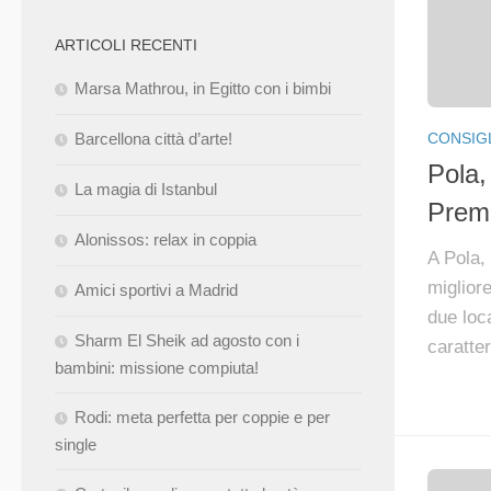
ARTICOLI RECENTI
Marsa Mathrou, in Egitto con i bimbi
CONSIGL
Barcellona città d’arte!
Pola,
La magia di Istanbul
Prema
Alonissos: relax in coppia
A Pola, 
miglior
Amici sportivi a Madrid
due loc
Sharm El Sheik ad agosto con i
caratter
bambini: missione compiuta!
Rodi: meta perfetta per coppie e per
single