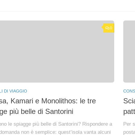
0
I DI VIAGGIO
CONSI
sa, Kamari e Monolithos: le tre
Sci
ge più belle di Santorini
pat
ono le spiagge più belle di Santorini? Rispondere a
Per s
domanda non è semplice: quest’isola vanta alcuni
posta