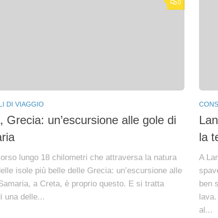
0
I DI VIAGGIO
CONSI
, Grecia: un’escursione alle gole di
Lan
ria
la t
orso lungo 18 chilometri che attraversa la natura
A Lan
elle isole più belle delle Grecia: un’escursione alle
spave
Samaria, a Creta, è proprio questo. E si tratta
ben s
 una delle...
lava.
al...