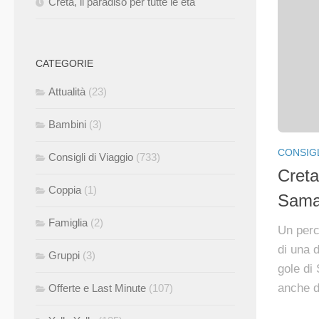
Creta, il paradiso per tutte le età
CATEGORIE
Attualità
(23)
Bambini
(3)
CONSIGL
Consigli di Viaggio
(733)
Creta
Coppia
(1)
Sama
Famiglia
(2)
Un perc
di una d
Gruppi
(3)
gole di 
anche di
Offerte e Last Minute
(107)