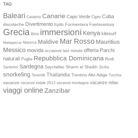
TAG
Baleari
Canarie
Cuba
Capo Verde
Calabria
Cipro
Divertimento
discoteche
Formentera
Fuerteventura
Egitto
Grecia
immersioni
Kenya
kitesurf
Ibiza
Mar Rosso
Maldive
Mauritius
Maiorca
Madagascar
Messico
movida
offerta
Parchi
occasioni last minute
Repubblica Dominicana
naturali
Rodi
Puglia
Sardegna
Sharm el Sheikh
Santorini
Seychelles
Sicilia
snorkeling
Thailandia
Trentino Alto Adige
Turchia
Tenerife
vacanze
vacanze relax
vacanze estate 2013
vacanze montagna
viaggi online
Zanzibar