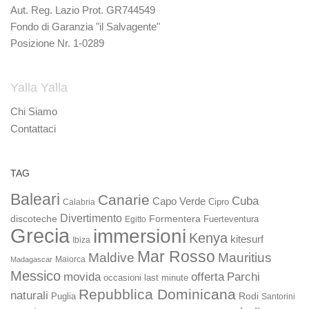
Aut. Reg. Lazio Prot. GR744549
Fondo di Garanzia "il Salvagente"
Posizione Nr. 1-0289
Yalla Yalla
Chi Siamo
Contattaci
TAG
Baleari
Canarie
Cuba
Capo Verde
Calabria
Cipro
Divertimento
discoteche
Formentera
Fuerteventura
Egitto
Grecia
immersioni
Kenya
kitesurf
Ibiza
Mar Rosso
Maldive
Mauritius
Maiorca
Madagascar
Messico
movida
offerta
Parchi
occasioni last minute
Repubblica Dominicana
naturali
Rodi
Puglia
Santorini