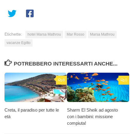
Etichette:
hotel Marsa Mathrou
Mar Rosso
Marsa Mathrou
vacanze Egitto
POTREBBERO INTERESSARTI ANCHE...
0
0
Creta, il paradiso per tutte le
Sharm El Sheik ad agosto
età
con i bambini: missione
compiuta!