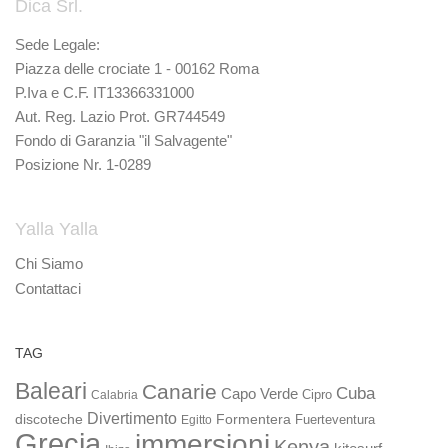
Dica Srl.
Sede Legale:
Piazza delle crociate 1 - 00162 Roma
P.Iva e C.F. IT13366331000
Aut. Reg. Lazio Prot. GR744549
Fondo di Garanzia "il Salvagente"
Posizione Nr. 1-0289
Yalla Yalla
Chi Siamo
Contattaci
TAG
Baleari
Canarie
Cuba
Capo Verde
Calabria
Cipro
Divertimento
discoteche
Formentera
Fuerteventura
Egitto
Grecia
immersioni
Kenya