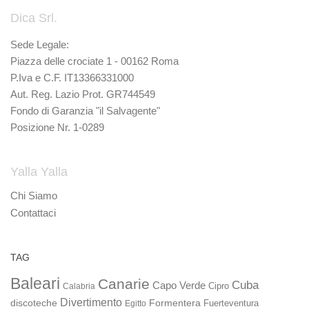
Dica Srl.
Sede Legale:
Piazza delle crociate 1 - 00162 Roma
P.Iva e C.F. IT13366331000
Aut. Reg. Lazio Prot. GR744549
Fondo di Garanzia "il Salvagente"
Posizione Nr. 1-0289
Yalla Yalla
Chi Siamo
Contattaci
TAG
Baleari
Canarie
Cuba
Capo Verde
Calabria
Cipro
Divertimento
discoteche
Formentera
Fuerteventura
Egitto