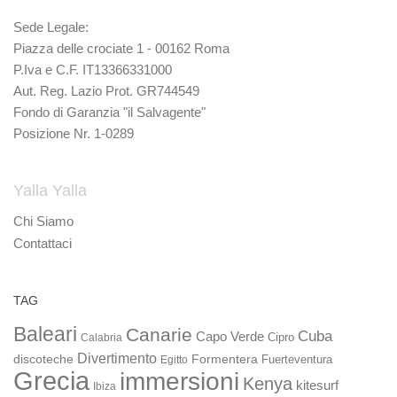
Sede Legale:
Piazza delle crociate 1 - 00162 Roma
P.Iva e C.F. IT13366331000
Aut. Reg. Lazio Prot. GR744549
Fondo di Garanzia "il Salvagente"
Posizione Nr. 1-0289
Yalla Yalla
Chi Siamo
Contattaci
TAG
Baleari
Canarie
Cuba
Capo Verde
Calabria
Cipro
Divertimento
discoteche
Formentera
Fuerteventura
Egitto
Grecia
immersioni
Kenya
kitesurf
Ibiza