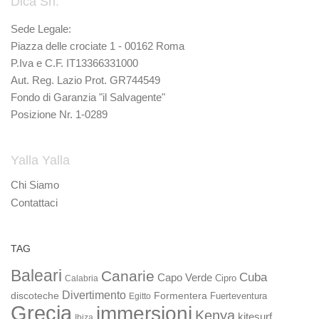
Dica Srl.
Sede Legale:
Piazza delle crociate 1 - 00162 Roma
P.Iva e C.F. IT13366331000
Aut. Reg. Lazio Prot. GR744549
Fondo di Garanzia "il Salvagente"
Posizione Nr. 1-0289
Yalla Yalla
Chi Siamo
Contattaci
TAG
Baleari
Canarie
Cuba
Capo Verde
Calabria
Cipro
Divertimento
discoteche
Formentera
Fuerteventura
Egitto
Grecia
immersioni
Kenya
kitesurf
Ibiza