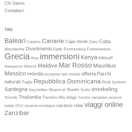
Chi Siamo
Contattaci
TAG
Baleari
Canarie
Cuba
Capo Verde
Calabria
Cipro
Divertimento
discoteche
Formentera
Fuerteventura
Egitto
Grecia
immersioni
Kenya
kitesurf
Ibiza
Mar Rosso
Maldive
Mauritius
Maiorca
Madagascar
Messico
movida
offerta
Parchi
occasioni last minute
Repubblica Dominicana
naturali
Rodi
Puglia
Santorini
snorkeling
Sardegna
Sharm el Sheikh
Seychelles
Sicilia
Thailandia
Trentino Alto Adige
vacanze
Turchia
vacanze
Tenerife
viaggi online
vacanze relax
estate 2013
vacanze montagna
Zanzibar