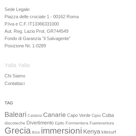
Sede Legale:
Piazza delle crociate 1 - 00162 Roma
P.Iva e C.F. IT13366331000
Aut. Reg. Lazio Prot. GR744549
Fondo di Garanzia "il Salvagente"
Posizione Nr. 1-0289
Yalla Yalla
Chi Siamo
Contattaci
TAG
Baleari
Canarie
Cuba
Capo Verde
Calabria
Cipro
Divertimento
discoteche
Formentera
Fuerteventura
Egitto
Grecia
immersioni
Kenya
kitesurf
Ibiza