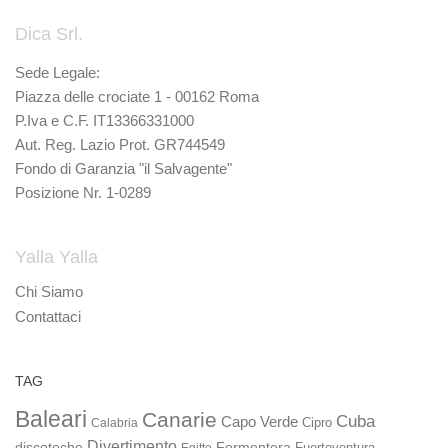
Dica Srl.
Sede Legale:
Piazza delle crociate 1 - 00162 Roma
P.Iva e C.F. IT13366331000
Aut. Reg. Lazio Prot. GR744549
Fondo di Garanzia "il Salvagente"
Posizione Nr. 1-0289
Yalla Yalla
Chi Siamo
Contattaci
TAG
Baleari
Canarie
Cuba
Capo Verde
Calabria
Cipro
Divertimento
discoteche
Formentera
Fuerteventura
Egitto