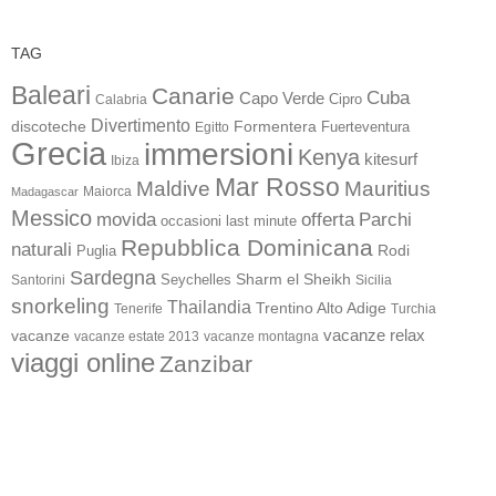
TAG
Baleari
Canarie
Cuba
Capo Verde
Calabria
Cipro
Divertimento
discoteche
Formentera
Fuerteventura
Egitto
Grecia
immersioni
Kenya
kitesurf
Ibiza
Mar Rosso
Maldive
Mauritius
Maiorca
Madagascar
Messico
movida
offerta
Parchi
occasioni last minute
Repubblica Dominicana
naturali
Rodi
Puglia
Sardegna
Sharm el Sheikh
Santorini
Seychelles
Sicilia
snorkeling
Thailandia
Trentino Alto Adige
Turchia
Tenerife
vacanze
vacanze relax
vacanze estate 2013
vacanze montagna
viaggi online
Zanzibar