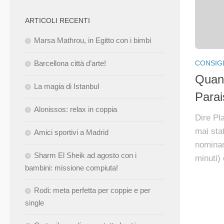
ARTICOLI RECENTI
Marsa Mathrou, in Egitto con i bimbi
CONSIGL
Barcellona città d’arte!
Quand
La magia di Istanbul
Parai
Alonissos: relax in coppia
Dire Pl
mai stat
Amici sportivi a Madrid
nominar
Sharm El Sheik ad agosto con i
minuti)
bambini: missione compiuta!
Rodi: meta perfetta per coppie e per
single