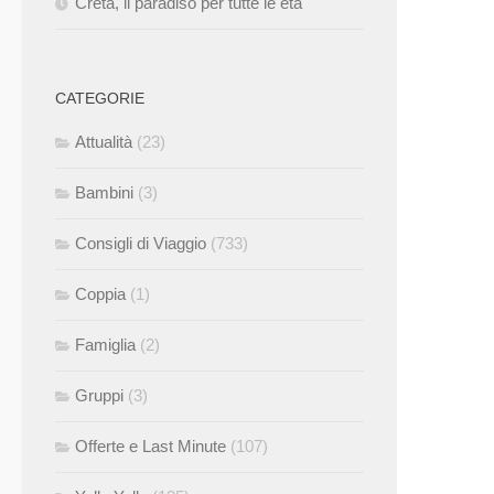
Creta, il paradiso per tutte le età
CATEGORIE
Attualità
(23)
Bambini
(3)
Consigli di Viaggio
(733)
Coppia
(1)
Famiglia
(2)
Gruppi
(3)
Offerte e Last Minute
(107)