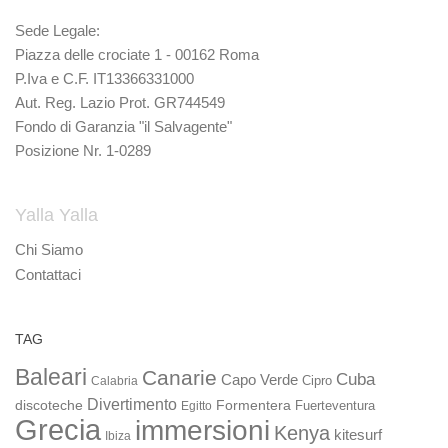
Sede Legale:
Piazza delle crociate 1 - 00162 Roma
P.Iva e C.F. IT13366331000
Aut. Reg. Lazio Prot. GR744549
Fondo di Garanzia "il Salvagente"
Posizione Nr. 1-0289
Yalla Yalla
Chi Siamo
Contattaci
TAG
Baleari
Canarie
Cuba
Capo Verde
Calabria
Cipro
Divertimento
discoteche
Formentera
Fuerteventura
Egitto
Grecia
immersioni
Kenya
kitesurf
Ibiza