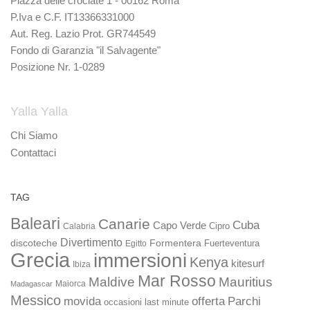
Piazza delle crociate 1 - 00162 Roma
P.Iva e C.F. IT13366331000
Aut. Reg. Lazio Prot. GR744549
Fondo di Garanzia "il Salvagente"
Posizione Nr. 1-0289
Yalla Yalla
Chi Siamo
Contattaci
TAG
Baleari
Canarie
Cuba
Capo Verde
Calabria
Cipro
Divertimento
discoteche
Formentera
Fuerteventura
Egitto
Grecia
immersioni
Kenya
kitesurf
Ibiza
Mar Rosso
Maldive
Mauritius
Maiorca
Madagascar
Messico
movida
offerta
Parchi
occasioni last minute