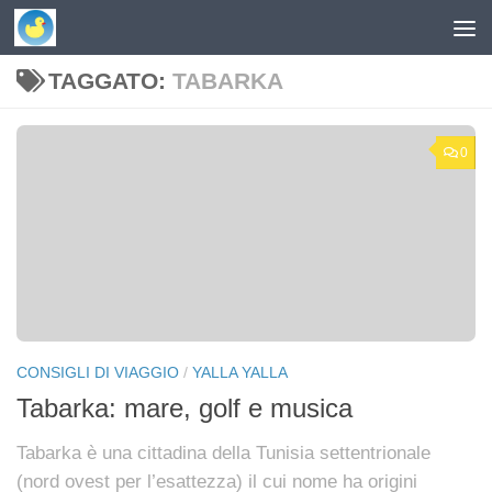
Skip to content
TAGGATO:
TABARKA
0
CONSIGLI DI VIAGGIO
/
YALLA YALLA
Tabarka: mare, golf e musica
Tabarka è una cittadina della Tunisia settentrionale
(nord ovest per l’esattezza) il cui nome ha origini