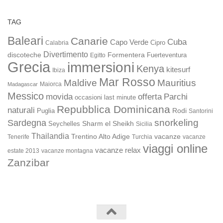
TAG
Baleari
Canarie
Cuba
Capo Verde
Calabria
Cipro
Divertimento
discoteche
Formentera
Fuerteventura
Egitto
Grecia
immersioni
Kenya
kitesurf
Ibiza
Mar Rosso
Maldive
Mauritius
Maiorca
Madagascar
Messico
movida
offerta
Parchi
occasioni last minute
Repubblica Dominicana
naturali
Rodi
Puglia
Santorini
snorkeling
Sardegna
Sharm el Sheikh
Seychelles
Sicilia
Thailandia
Trentino Alto Adige
vacanze
Turchia
vacanze
Tenerife
viaggi online
vacanze relax
estate 2013
vacanze montagna
Zanzibar