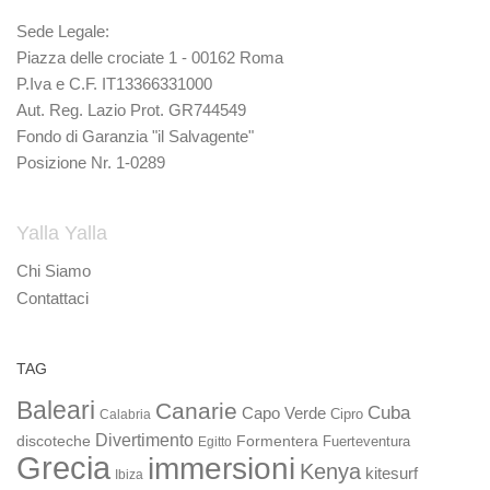
Sede Legale:
Piazza delle crociate 1 - 00162 Roma
P.Iva e C.F. IT13366331000
Aut. Reg. Lazio Prot. GR744549
Fondo di Garanzia "il Salvagente"
Posizione Nr. 1-0289
Yalla Yalla
Chi Siamo
Contattaci
TAG
Baleari
Canarie
Cuba
Capo Verde
Calabria
Cipro
Divertimento
discoteche
Formentera
Fuerteventura
Egitto
Grecia
immersioni
Kenya
kitesurf
Ibiza