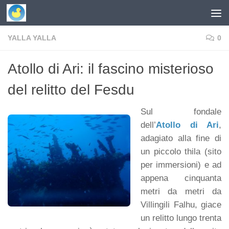
Skip to content
YALLA YALLA
0
Atollo di Ari: il fascino misterioso
del relitto del Fesdu
Sul fondale
dell’
Atollo di Ari
,
adagiato alla fine di
un piccolo thila (sito
per immersioni) e ad
appena cinquanta
metri da metri da
Villingili Falhu, giace
un relitto lungo trenta