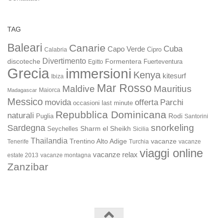
TAG
Baleari
Canarie
Cuba
Capo Verde
Calabria
Cipro
Divertimento
discoteche
Formentera
Fuerteventura
Egitto
Grecia
immersioni
Kenya
kitesurf
Ibiza
Mar Rosso
Maldive
Mauritius
Maiorca
Madagascar
Messico
movida
offerta
Parchi
occasioni last minute
Repubblica Dominicana
naturali
Rodi
Puglia
Santorini
snorkeling
Sardegna
Sharm el Sheikh
Seychelles
Sicilia
Thailandia
Trentino Alto Adige
vacanze
Turchia
vacanze
Tenerife
viaggi online
vacanze relax
estate 2013
vacanze montagna
Zanzibar