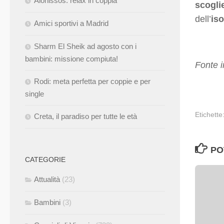
Alonissos: relax in coppia
scogli
dell’
iso
Amici sportivi a Madrid
Sharm El Sheik ad agosto con i
bambini: missione compiuta!
Fonte i
Rodi: meta perfetta per coppie e per
single
Etichette
Creta, il paradiso per tutte le età
PO
CATEGORIE
Attualità
(23)
Bambini
(3)