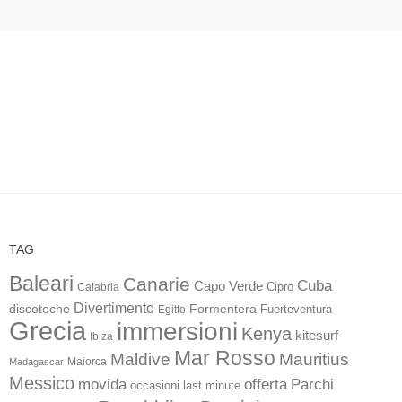
TAG
Baleari
Canarie
Cuba
Capo Verde
Calabria
Cipro
Divertimento
discoteche
Formentera
Fuerteventura
Egitto
Grecia
immersioni
Kenya
kitesurf
Ibiza
Mar Rosso
Maldive
Mauritius
Maiorca
Madagascar
Messico
movida
offerta
Parchi
occasioni last minute