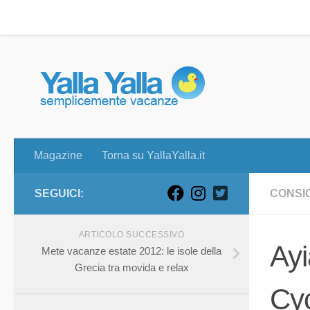
Magazine
Torna su YallaYalla.it
Skip to content
Magazine
Torna su YallaYalla.it
SEGUICI:
CONSIG
ARTICOLO SUCCESSIVO
Ayi
Mete vacanze estate 2012: le isole della
Grecia tra movida e relax
Cy