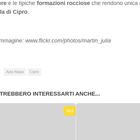
ere
e le tipiche
formazioni rocciose
che rendono unica e
la di Cipro
.
mmagine: www.flickr.com/photos/martin_julia
:
Ayia Napa
Cipro
TREBBERO INTERESSARTI ANCHE...
0