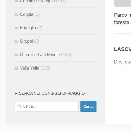
Consigli di Viaggio
(733)
Coppia
(1)
Parco n
foresta
Famiglia
(2)
Gruppi
(3)
LASC
Offerte e Last Minute
(107)
Devi es
Yalla Yalla
(135)
RICERCA NEI CONSIGLI DI VIAGGIO
Ricerca
per: