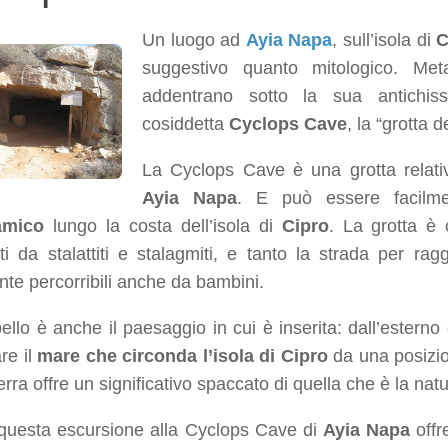
Un luogo ad
Ayia Napa
, sull’isola di
C
suggestivo quanto mitologico. Met
addentrano sotto la sua antichis
cosiddetta
Cyclops Cave
, la “grotta d
La Cyclops Cave è una grotta relat
Ayia Napa
. E può essere facilm
amico
lungo la costa dell’isola di
Cipro
. La grotta è 
iti da stalattiti e stalagmiti, e tanto la strada per r
nte percorribili anche da bambini.
ello è anche il paesaggio in cui è inserita: dall’esterno
re il
mare che circonda l’isola di Cipro
da una posizion
terra offre un significativo spaccato di quella che è la natu
 questa escursione alla Cyclops Cave di
Ayia Napa
offr