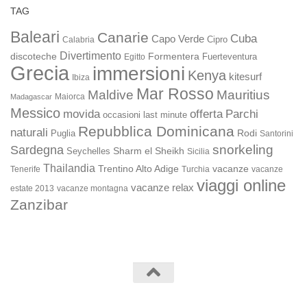
TAG
Baleari
Canarie
Cuba
Capo Verde
Calabria
Cipro
Divertimento
discoteche
Formentera
Fuerteventura
Egitto
Grecia
immersioni
Kenya
kitesurf
Ibiza
Mar Rosso
Maldive
Mauritius
Maiorca
Madagascar
Messico
movida
offerta
Parchi
occasioni last minute
Repubblica Dominicana
naturali
Rodi
Puglia
Santorini
snorkeling
Sardegna
Sharm el Sheikh
Seychelles
Sicilia
Thailandia
Trentino Alto Adige
vacanze
Turchia
vacanze
Tenerife
viaggi online
vacanze relax
estate 2013
vacanze montagna
Zanzibar