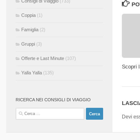
Consigli di Viaggio
(733)
PO
Coppia
(1)
Famiglia
(2)
Gruppi
(3)
Offerte e Last Minute
(107)
Scopri 
Yalla Yalla
(135)
RICERCA NEI CONSIGLI DI VIAGGIO
LASC
Ricerca
Devi es
per: