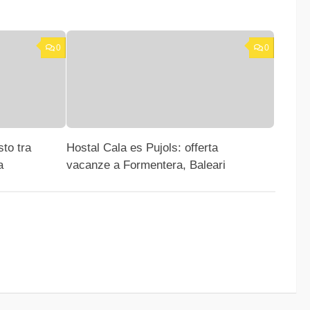
0
0
sto tra
Hostal Cala es Pujols: offerta
a
vacanze a Formentera, Baleari