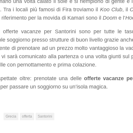
mano una volta calato il sole e si riempiono di gente e 
 Tra i locali più famosi di Fira troviamo il
Koo Club
, il
C
i riferimento per la movida di Kamari sono il
Doom
e l’
Ho
 offerte vacanze per Santorini sono per tutte le ta
le soggiorno presso strutture di buon livello grazie anch
ente di prenotare ad un prezzo molto vantaggioso la vac
vi sarà comunicato alla partenza o una volta giunti sul p
lle con pernottamento e prima colazione.
pettate oltre: prenotate una delle
offerte vacanze pe
per passare un soggiorno su un’isola magica.
:
Grecia
offerta
Santorini