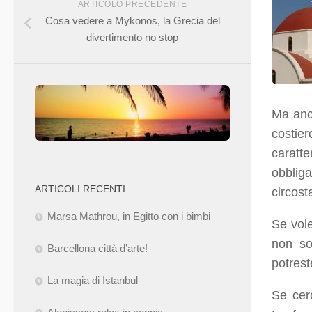
ARTICOLO PRECEDENTE
Cosa vedere a Mykonos, la Grecia del
divertimento no stop
Ma anc
costie
caratt
obbliga
ARTICOLI RECENTI
circost
Marsa Mathrou, in Egitto con i bimbi
Se vol
non so
Barcellona città d’arte!
potrest
La magia di Istanbul
Se cer