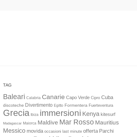
TAG
Baleari
Canarie
Cuba
Capo Verde
Calabria
Cipro
Divertimento
discoteche
Formentera
Fuerteventura
Egitto
Grecia
immersioni
Kenya
kitesurf
Ibiza
Mar Rosso
Maldive
Mauritius
Maiorca
Madagascar
Messico
movida
offerta
Parchi
occasioni last minute