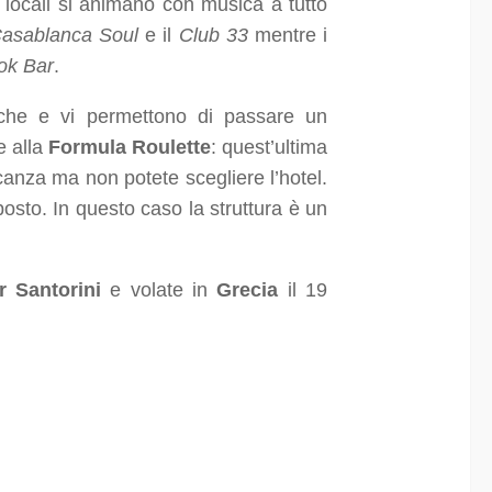
i locali si animano con musica a tutto
asablanca
Soul
e il
Club
33
mentre i
ok Bar
.
sche e vi permettono di passare un
e alla
Formula Roulette
: quest’ultima
anza ma non potete scegliere l’hotel.
osto. In questo caso la struttura è un
r Santorini
e volate in
Grecia
il 19