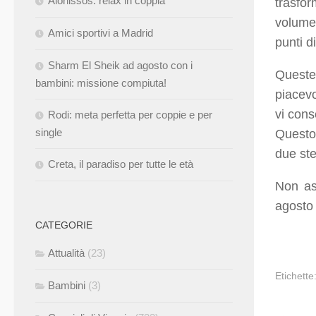
Alonissos: relax in coppia
trasfor
volume.
Amici sportivi a Madrid
punti d
Sharm El Sheik ad agosto con i
Queste
bambini: missione compiuta!
piacevo
vi cons
Rodi: meta perfetta per coppie e per
single
Questo 
due ste
Creta, il paradiso per tutte le età
Non as
agosto 
CATEGORIE
Attualità
(23)
Etichette
Bambini
(3)