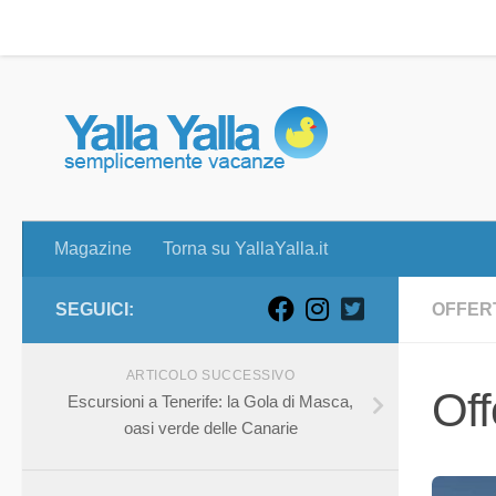
Magazine
Torna su YallaYalla.it
Skip to content
Magazine
Torna su YallaYalla.it
SEGUICI:
OFFER
ARTICOLO SUCCESSIVO
Off
Escursioni a Tenerife: la Gola di Masca,
oasi verde delle Canarie