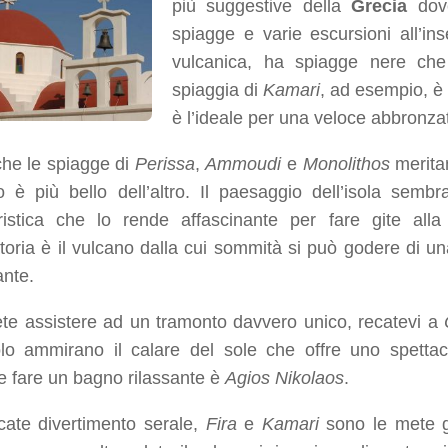
più suggestive della
Grecia
dove
spiagge e varie escursioni all’ins
vulcanica, ha spiagge nere che
spiaggia di
Kamari
, ad esempio, è 
è l’ideale per una veloce abbronzat
he le spiagge di
Perissa
,
Ammoudi
e
Monolithos
meritan
ro è più bello dell’altro. Il paesaggio dell’isola sem
eristica che lo rende affascinante per fare gite alla
toria è il vulcano dalla cui sommità si può godere di una 
ante.
ete assistere ad un tramonto davvero unico, recatevi a
lo ammirano il calare del sole che offre uno spetta
e fare un bagno rilassante è
Agios Nikolaos
.
cate divertimento serale,
Fira
e
Kamari
sono le mete giu