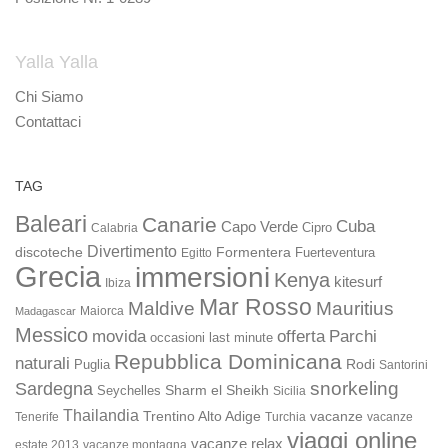
Yalla Yalla
Chi Siamo
Contattaci
TAG
Baleari
Canarie
Cuba
Capo Verde
Calabria
Cipro
Divertimento
discoteche
Formentera
Fuerteventura
Egitto
Grecia
immersioni
Kenya
kitesurf
Ibiza
Mar Rosso
Maldive
Mauritius
Maiorca
Madagascar
Messico
movida
offerta
Parchi
occasioni last minute
Repubblica Dominicana
naturali
Rodi
Puglia
Santorini
snorkeling
Sardegna
Sharm el Sheikh
Seychelles
Sicilia
Thailandia
Trentino Alto Adige
vacanze
Turchia
vacanze
Tenerife
viaggi online
vacanze relax
estate 2013
vacanze montagna