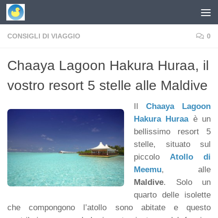
Skip to content
CONSIGLI DI VIAGGIO
0
Chaaya Lagoon Hakura Huraa, il
vostro resort 5 stelle alle Maldive
Il
Chaaya Lagoon
Hakura Huraa
è un
bellissimo resort 5
stelle, situato sul
piccolo
Atollo di
Meemu
, alle
Maldive
. Solo un
quarto delle isolette
che compongono l’atollo sono abitate e questo