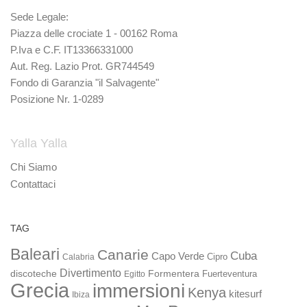
Sede Legale:
Piazza delle crociate 1 - 00162 Roma
P.Iva e C.F. IT13366331000
Aut. Reg. Lazio Prot. GR744549
Fondo di Garanzia "il Salvagente"
Posizione Nr. 1-0289
Yalla Yalla
Chi Siamo
Contattaci
TAG
Baleari
Canarie
Cuba
Capo Verde
Calabria
Cipro
Divertimento
discoteche
Formentera
Fuerteventura
Egitto
Grecia
immersioni
Kenya
kitesurf
Ibiza