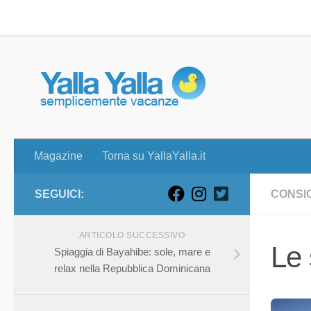
Magazine
Torna su YallaYalla.it
Skip to content
Magazine
Torna su YallaYalla.it
SEGUICI:
CONSIG
ARTICOLO SUCCESSIVO
Le 
Spiaggia di Bayahibe: sole, mare e
relax nella Repubblica Dominicana