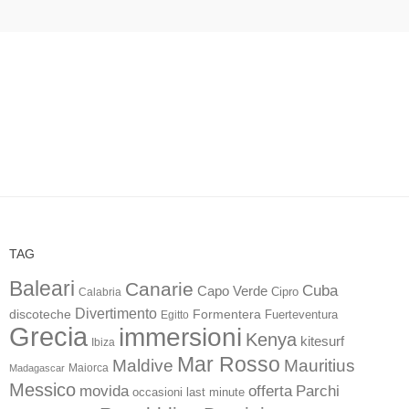
TAG
Baleari
Canarie
Cuba
Capo Verde
Calabria
Cipro
Divertimento
discoteche
Formentera
Fuerteventura
Egitto
Grecia
immersioni
Kenya
kitesurf
Ibiza
Mar Rosso
Maldive
Mauritius
Maiorca
Madagascar
Messico
movida
offerta
Parchi
occasioni last minute