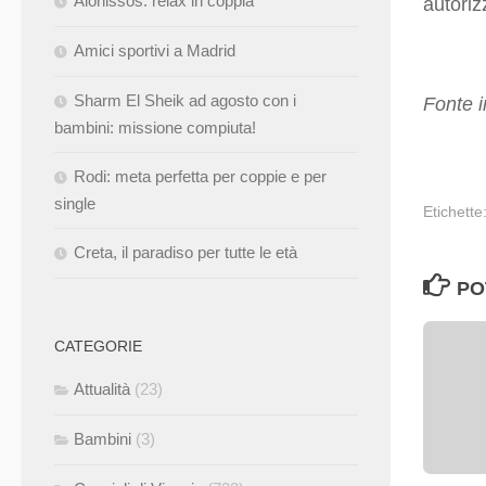
Alonissos: relax in coppia
autoriz
Amici sportivi a Madrid
Sharm El Sheik ad agosto con i
Fonte 
bambini: missione compiuta!
Rodi: meta perfetta per coppie e per
single
Etichette
Creta, il paradiso per tutte le età
PO
CATEGORIE
Attualità
(23)
Bambini
(3)