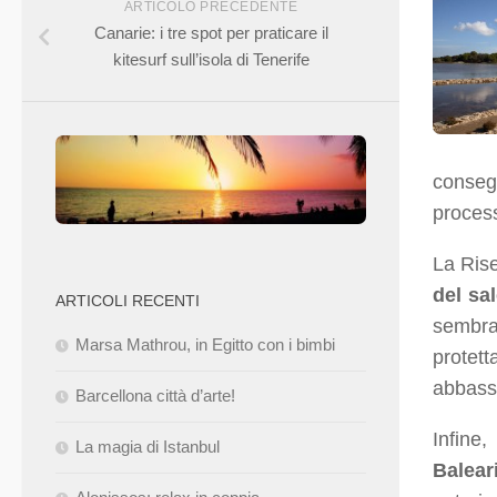
ARTICOLO PRECEDENTE
Canarie: i tre spot per praticare il
kitesurf sull’isola di Tenerife
consegu
process
La Rise
del sa
ARTICOLI RECENTI
sembra
Marsa Mathrou, in Egitto con i bimbi
protett
abbassa
Barcellona città d’arte!
Infine,
La magia di Istanbul
Balear