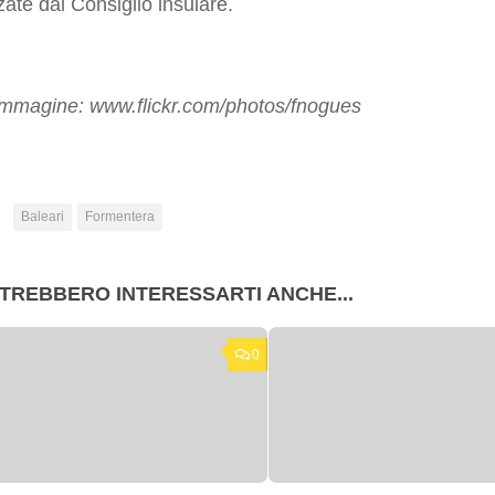
zate dal Consiglio insulare.
immagine: www.flickr.com/photos/fnogues
:
Baleari
Formentera
TREBBERO INTERESSARTI ANCHE...
0