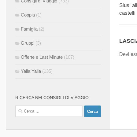
Consigli di Viaggio
(733)
Siusi al
castelli
Coppia
(1)
Famiglia
(2)
LASC
Gruppi
(3)
Devi es
Offerte e Last Minute
(107)
Yalla Yalla
(135)
RICERCA NEI CONSIGLI DI VIAGGIO
Ricerca
per: