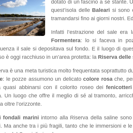
dotato di un fascino a sé stante. 
quest’isola delle
Baleari
si sono c
tramandarsi fino ai giorni nostri.
Infatti l’estrazione del sale era
Formentera
: lo si faceva in po
enza il sale si depositava sul fondo. E il luogo di ques
o è oggi racchiuso in un’area protetta: la
Riserva delle 
rva è una meta turistica molto frequentata soprattutto du
le
: le pozze assumono un delicato
colore rosa
che, per
 quasi abbinarsi con il colorito roseo dei
fenicotteri
a. Un luogo che offre il meglio di sé al tramonto, arricc
 oltre l’orizzonte.
 i
fondali marini
intorno alla Riserva della saline sono 
i
. Ma anche tra i più fragili, tanto che le immersioni e