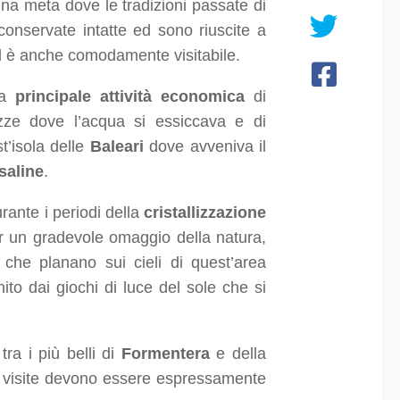
Una meta dove le tradizioni passate di
onservate intatte ed sono riuscite a
 Ed è anche comodamente visitabile.
 la
principale attività economica
di
zze dove l’acqua si essiccava e di
t’isola delle
Baleari
dove avveniva il
saline
.
rante i periodi della
cristallizzazione
 un gradevole omaggio della natura,
che planano sui cieli di quest’area
hito dai giochi di luce del sole che si
tra i più belli di
Formentera
e della
 le visite devono essere espressamente