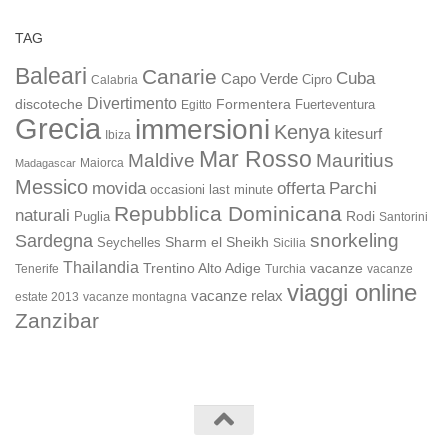
TAG
Baleari
Canarie
Cuba
Capo Verde
Calabria
Cipro
Divertimento
discoteche
Formentera
Fuerteventura
Egitto
Grecia
immersioni
Kenya
kitesurf
Ibiza
Mar Rosso
Maldive
Mauritius
Maiorca
Madagascar
Messico
movida
offerta
Parchi
occasioni last minute
Repubblica Dominicana
naturali
Rodi
Puglia
Santorini
snorkeling
Sardegna
Sharm el Sheikh
Seychelles
Sicilia
Thailandia
Trentino Alto Adige
vacanze
Turchia
vacanze
Tenerife
viaggi online
vacanze relax
estate 2013
vacanze montagna
Zanzibar