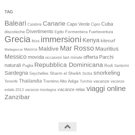
TAG
Baleari
Canarie
Cuba
Capo Verde
Calabria
Cipro
Divertimento
discoteche
Formentera
Fuerteventura
Egitto
Grecia
immersioni
Kenya
kitesurf
Ibiza
Mar Rosso
Maldive
Mauritius
Maiorca
Madagascar
Messico
movida
offerta
Parchi
occasioni last minute
Repubblica Dominicana
naturali
Rodi
Puglia
Santorini
snorkeling
Sardegna
Sharm el Sheikh
Seychelles
Sicilia
Thailandia
Trentino Alto Adige
vacanze
Turchia
vacanze
Tenerife
viaggi online
vacanze relax
estate 2013
vacanze montagna
Zanzibar