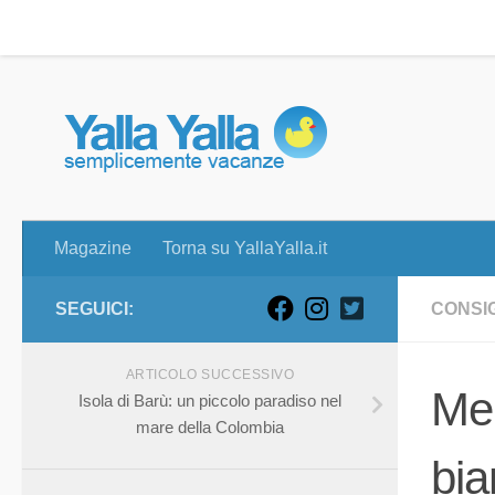
Magazine
Torna su YallaYalla.it
Skip to content
Magazine
Torna su YallaYalla.it
SEGUICI:
CONSIG
ARTICOLO SUCCESSIVO
Mer
Isola di Barù: un piccolo paradiso nel
mare della Colombia
bia