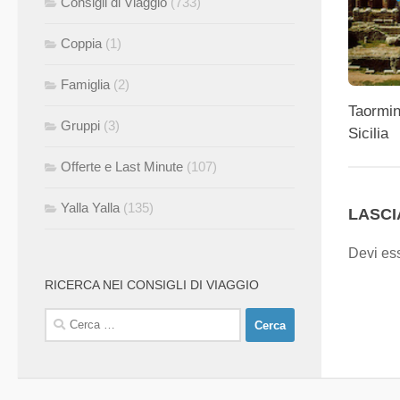
Consigli di Viaggio
(733)
Coppia
(1)
Famiglia
(2)
Taormin
Gruppi
(3)
Sicilia
Offerte e Last Minute
(107)
Yalla Yalla
(135)
LASC
Devi es
RICERCA NEI CONSIGLI DI VIAGGIO
Ricerca
per: