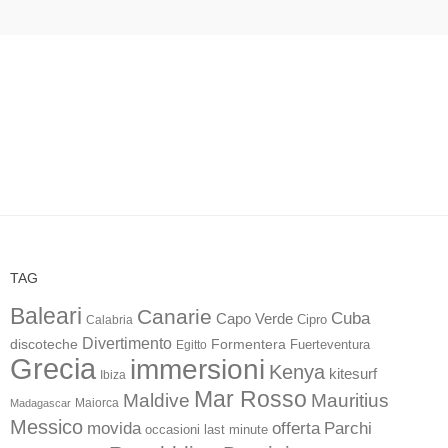
TAG
Baleari
Canarie
Cuba
Capo Verde
Calabria
Cipro
Divertimento
discoteche
Formentera
Fuerteventura
Egitto
Grecia
immersioni
Kenya
kitesurf
Ibiza
Mar Rosso
Maldive
Mauritius
Maiorca
Madagascar
Messico
movida
offerta
Parchi
occasioni last minute