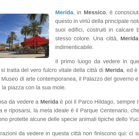
Merida
, in
Messico
, è conosciut
questo in virtù della principale no
suoi edifici, costruiti in calcar
stesso colore. Una città,
Merida
indimenticabile.
Il primo luogo da vedere in que
si tratta del vero fulcro vitale della città di
Merida
, ed è
 Museo di arte contemporanea, il Palazzo del governo e 
la piazza con la sua mole.
cosa da vedere a
Merida
è poi il Parco Hildago, sempre mo
a e riposarsi, la meta ideale è il Parque Centenario, c
no protette alcune delle specie animali tipiche dello Yu
trazioni da vedere in questa città non finiscono qui: ci