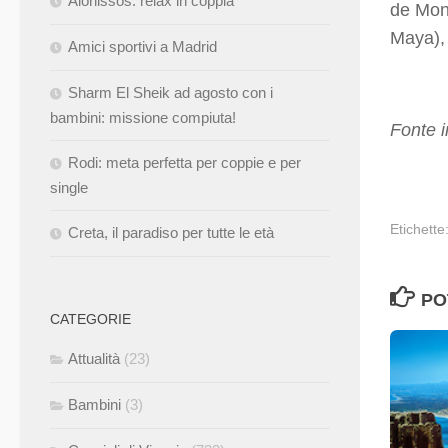
Alonissos: relax in coppia
de Mont
Maya), 
Amici sportivi a Madrid
Sharm El Sheik ad agosto con i
bambini: missione compiuta!
Fonte 
Rodi: meta perfetta per coppie e per
single
Etichette
Creta, il paradiso per tutte le età
PO
CATEGORIE
Attualità
(23)
Bambini
(3)