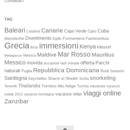
Contattaci
TAG
Baleari
Canarie
Cuba
Capo Verde
Calabria
Cipro
Divertimento
discoteche
Formentera
Fuerteventura
Egitto
Grecia
immersioni
Kenya
kitesurf
Ibiza
Mar Rosso
Maldive
Mauritius
Maiorca
Madagascar
Messico
movida
offerta
Parchi
occasioni last minute
Repubblica Dominicana
naturali
Rodi
Puglia
Santorini
snorkeling
Sardegna
Sharm el Sheikh
Seychelles
Sicilia
Thailandia
Trentino Alto Adige
vacanze
Turchia
vacanze
Tenerife
viaggi online
vacanze relax
estate 2013
vacanze montagna
Zanzibar