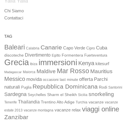
Yalla Yalla
Chi Siamo
Contattaci
TAG
Baleari
Canarie
Cuba
Capo Verde
Calabria
Cipro
Divertimento
discoteche
Formentera
Fuerteventura
Egitto
Grecia
immersioni
Kenya
kitesurf
Ibiza
Mar Rosso
Maldive
Mauritius
Maiorca
Madagascar
Messico
movida
offerta
Parchi
occasioni last minute
Repubblica Dominicana
naturali
Rodi
Puglia
Santorini
snorkeling
Sardegna
Sharm el Sheikh
Seychelles
Sicilia
Thailandia
Trentino Alto Adige
vacanze
Turchia
vacanze
Tenerife
viaggi online
vacanze relax
estate 2013
vacanze montagna
Zanzibar