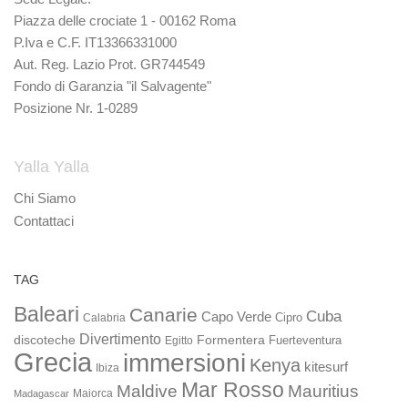
Piazza delle crociate 1 - 00162 Roma
P.Iva e C.F. IT13366331000
Aut. Reg. Lazio Prot. GR744549
Fondo di Garanzia "il Salvagente"
Posizione Nr. 1-0289
Yalla Yalla
Chi Siamo
Contattaci
TAG
Baleari
Canarie
Cuba
Capo Verde
Calabria
Cipro
Divertimento
discoteche
Formentera
Fuerteventura
Egitto
Grecia
immersioni
Kenya
kitesurf
Ibiza
Mar Rosso
Maldive
Mauritius
Maiorca
Madagascar