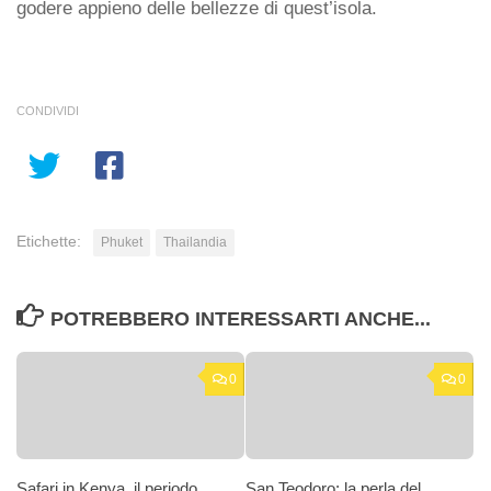
godere appieno delle bellezze di quest’isola.
CONDIVIDI
Etichette:
Phuket
Thailandia
POTREBBERO INTERESSARTI ANCHE...
0
0
Safari in Kenya, il periodo
San Teodoro: la perla del