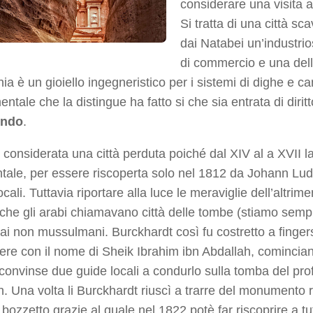
considerare una visita 
Si tratta di una città sc
dai Natabei un’industrio
di commercio e una delle 
ia è un gioiello ingegneristico per i sistemi di dighe e 
tale che la distingue ha fatto si che sia entrata di diritto
ondo
.
 considerata una città perduta poiché dal XIV al a XVII 
tale, per essere riscoperta solo nel 1812 da Johann Ludw
ocali. Tuttavia riportare alla luce le meraviglie dell’altrime
che gli arabi chiamavano città delle tombe (stiamo sempre
 ai non mussulmani. Burckhardt così fu costretto a fing
re con il nome di Sheik Ibrahim ibn Abdallah, comincian
convinse due guide locali a condurlo sulla tomba del pro
h. Una volta li Burckhardt riuscì a trarre del monumento
 bozzetto grazie al quale nel 1822 potè far riscoprire a t