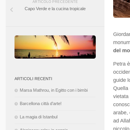
ARTICOLO PRECEDENTE
Capo Verde e la cucina tropicale
Giordan
monumen
del m
Petra è
occiden
ARTICOLI RECENTI
guide l
Quella 
Marsa Mathrou, in Egitto con i bimbi
vietata
Barcellona città d’arte!
conosce
arabe, 
La magia di Istanbul
ad Alla
piccolo