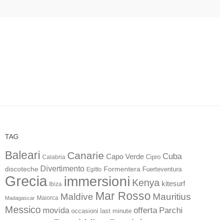
TAG
Baleari
Canarie
Cuba
Capo Verde
Calabria
Cipro
Divertimento
discoteche
Formentera
Fuerteventura
Egitto
Grecia
immersioni
Kenya
kitesurf
Ibiza
Mar Rosso
Maldive
Mauritius
Maiorca
Madagascar
Messico
movida
offerta
Parchi
occasioni last minute