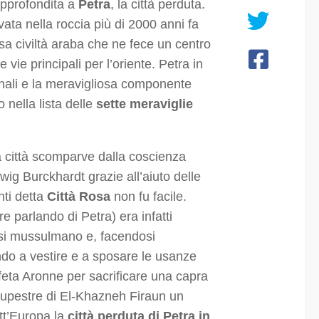
approfondita a
Petra
, la città perduta.
avata nella roccia più di 2000 anni fa
sa civiltà araba che ne fece un centro
vie principali per l’oriente. Petra in
canali e la meravigliosa componente
 nella lista delle
sette meraviglie
la città scomparve dalla coscienza
ig Burckhardt grazie all’aiuto delle
nti detta
Città Rosa
non fu facile.
 parlando di Petra) era infatti
ersi mussulmano e, facendosi
do a vestire e a sposare le usanze
feta Aronne per sacrificare una capra
 rupestre di El-Khazneh Firaun un
utt’Europa la
città perduta di Petra in