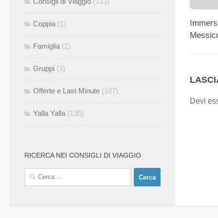
Consigli di Viaggio
(733)
Immersi
Coppia
(1)
Messico
Famiglia
(2)
Gruppi
(3)
LASC
Offerte e Last Minute
(107)
Devi es
Yalla Yalla
(135)
RICERCA NEI CONSIGLI DI VIAGGIO
Ricerca
per: