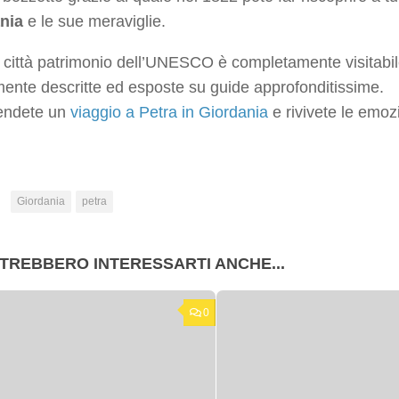
nia
e le sue meraviglie.
 città patrimonio dell’UNESCO è completamente visitabil
ente descritte ed esposte su guide approfonditissime.
rendete un
viaggio a Petra in Giordania
e rivivete le emoz
:
Giordania
petra
TREBBERO INTERESSARTI ANCHE...
0