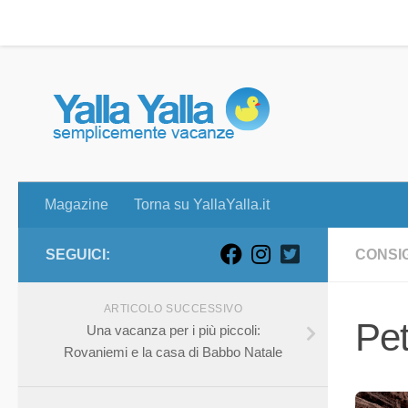
Magazine
Torna su YallaYalla.it
Skip to content
Magazine
Torna su YallaYalla.it
SEGUICI:
CONSIG
ARTICOLO SUCCESSIVO
Pet
Una vacanza per i più piccoli:
Rovaniemi e la casa di Babbo Natale