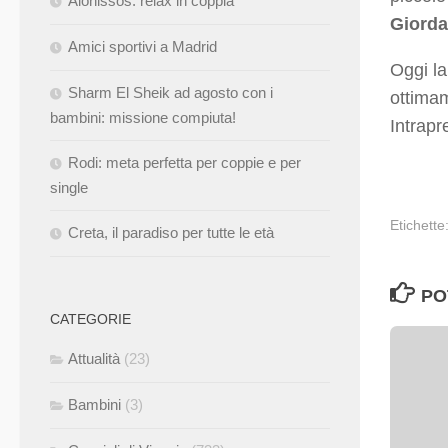
Alonissos: relax in coppia
Giorda
Amici sportivi a Madrid
Oggi la
Sharm El Sheik ad agosto con i
ottimam
bambini: missione compiuta!
Intrap
Rodi: meta perfetta per coppie e per
single
Etichette
Creta, il paradiso per tutte le età
PO
CATEGORIE
Attualità
(23)
Bambini
(3)