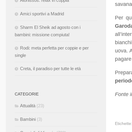
Alonissos: relax in coppia
savana,
Amici sportivi a Madrid
Per qu
Garod
Sharm El Sheik ad agosto con i
all’int
bambini: missione compiuta!
bianch
Rodi: meta perfetta per coppie e per
uova. A
single
pagare 
Creta, il paradiso per tutte le età
Prepar
period
Fonte 
CATEGORIE
Attualità
(23)
Bambini
(3)
Etichette