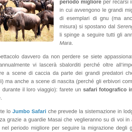
periodo migliore
per recarsi 
in cui avvengono le grandi migr
di esemplari di gnu (ma anc
misura) si spostano dal
Seren
li spinge a seguire tutti gli a
Mara
.
ettacolo davvero da non perdere se siete appassionat
 annualmente vi lascerà sbalorditi perché oltre all’im
ere a scene di caccia da parte dei grandi predatori c
i) ma anche a scene di nascita (perché gli erbivori com
i durante il loro viaggio): farete un
safari fotografico 
.
ete lo
Jumbo Safari
che prevede la sistemazione in lodge 
zza grazie a guardie Masai che veglieranno su di voi in
 nel periodo migliore per seguire la migrazione degli g