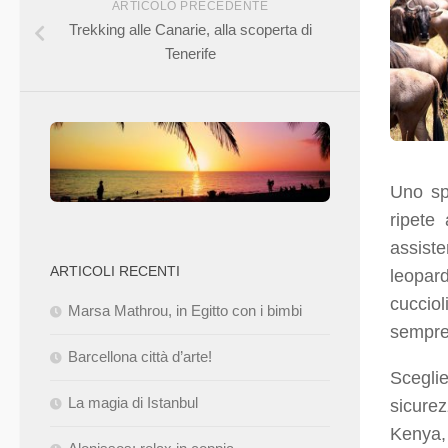
ARTICOLO PRECEDENTE
Trekking alle Canarie, alla scoperta di
Tenerife
Uno sp
ripete
assist
ARTICOLI RECENTI
leopard
cucciol
Marsa Mathrou, in Egitto con i bimbi
sempre
Barcellona città d’arte!
Scegli
La magia di Istanbul
sicure
Kenya,