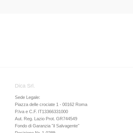
Dica Srl.
Sede Legale:
Piazza delle crociate 1 - 00162 Roma
P.Iva e C.F. IT13366331000
Aut. Reg. Lazio Prot. GR744549
Fondo di Garanzia "il Salvagente"
Posizione Nr. 1-0289