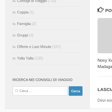
Consigli di Viaggio
(733)
PO
Coppia
(1)
Famiglia
(2)
Gruppi
(3)
Offerte e Last Minute
(107)
Yalla Yalla
(135)
Nosy Ko
Madaga
RICERCA NEI CONSIGLI DI VIAGGIO
Ricerca
LASC
per:
Devi es