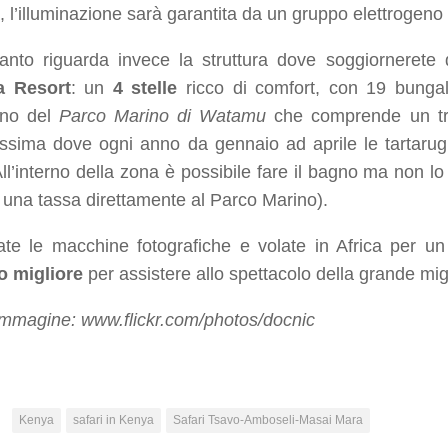
 l’illuminazione sarà garantita da un gruppo elettrogeno
anto riguarda invece la struttura dove soggiornerete 
a Resort
: un
4 stelle
ricco di comfort, con 19 bungalow
erno del
Parco Marino di Watamu
che comprende un trat
issima dove ogni anno da gennaio ad aprile le tartaru
ll’interno della zona è possibile fare il bagno ma non lo
una tassa direttamente al Parco Marino).
ate le macchine fotografiche e volate in Africa per un
o migliore
per assistere allo spettacolo della grande mi
immagine: www.flickr.com/photos/docnic
:
Kenya
safari in Kenya
Safari Tsavo-Amboseli-Masai Mara