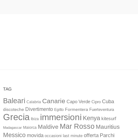
TAG
Baleari
Canarie
Cuba
Capo Verde
Calabria
Cipro
Divertimento
discoteche
Formentera
Fuerteventura
Egitto
Grecia
immersioni
Kenya
kitesurf
Ibiza
Mar Rosso
Maldive
Mauritius
Maiorca
Madagascar
Messico
movida
offerta
Parchi
occasioni last minute