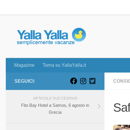
Magazine
Torna su YallaYalla.it
Skip to content
Magazine
Torna su YallaYalla.it
SEGUICI:
CONSIG
ARTICOLO SUCCESSIVO
Saf
Fito Bay Hotel a Samos, 6 agosto in
Grecia