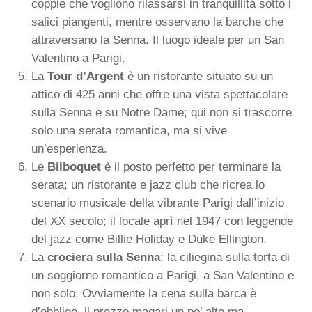
coppie che vogliono rilassarsi in tranquillità sotto i
salici piangenti, mentre osservano la barche che
attraversano la Senna. Il luogo ideale per un San
Valentino a Parigi.
La
Tour d’Argent
è un ristorante situato su un
attico di 425 anni che offre una vista spettacolare
sulla Senna e su Notre Dame; qui non si trascorre
solo una serata romantica, ma si vive
un’esperienza.
Le
Bilboquet
è il posto perfetto per terminare la
serata; un ristorante e jazz club che ricrea lo
scenario musicale della vibrante Parigi dall’inizio
del XX secolo; il locale aprì nel 1947 con leggende
del jazz come Billie Holiday e Duke Ellington.
La
crociera sulla Senna
: la ciliegina sulla torta di
un soggiorno romantico a Parigi, a San Valentino e
non solo. Ovviamente la cena sulla barca è
d’obbligo, il prezzo magari un po’ alto ma