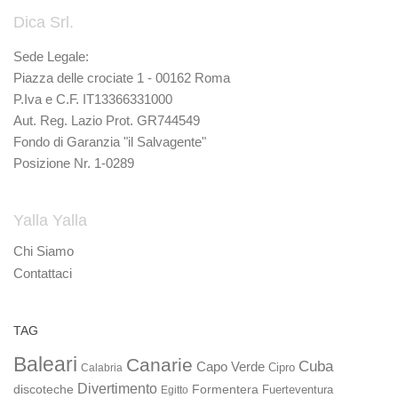
Dica Srl.
Sede Legale:
Piazza delle crociate 1 - 00162 Roma
P.Iva e C.F. IT13366331000
Aut. Reg. Lazio Prot. GR744549
Fondo di Garanzia "il Salvagente"
Posizione Nr. 1-0289
Yalla Yalla
Chi Siamo
Contattaci
TAG
Baleari
Canarie
Cuba
Capo Verde
Calabria
Cipro
Divertimento
discoteche
Formentera
Fuerteventura
Egitto