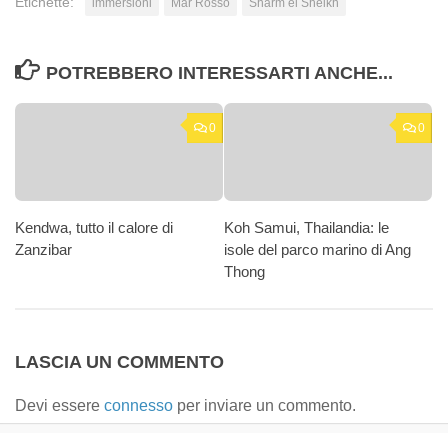
Etichette:
immersioni
Mar Rosso
Sharm el Sheikh
POTREBBERO INTERESSARTI ANCHE...
0
0
Kendwa, tutto il calore di
Koh Samui, Thailandia: le
Zanzibar
isole del parco marino di Ang
Thong
LASCIA UN COMMENTO
Devi essere
connesso
per inviare un commento.