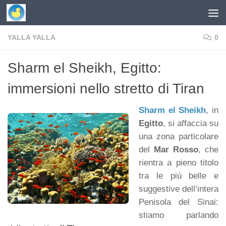
Skip to content
YALLA YALLA
0
Sharm el Sheikh, Egitto:
immersioni nello stretto di Tiran
Sharm el Sheikh
, in
Egitto
, si affaccia su
una zona particolare
del
Mar Rosso
, che
rientra a pieno titolo
tra le più belle e
suggestive dell’intera
Penisola del Sinai:
stiamo parlando