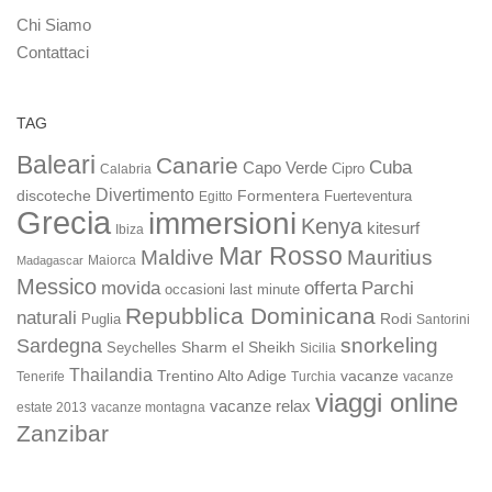
Chi Siamo
Contattaci
TAG
Baleari
Canarie
Cuba
Capo Verde
Calabria
Cipro
Divertimento
discoteche
Formentera
Fuerteventura
Egitto
Grecia
immersioni
Kenya
kitesurf
Ibiza
Mar Rosso
Maldive
Mauritius
Maiorca
Madagascar
Messico
movida
offerta
Parchi
occasioni last minute
Repubblica Dominicana
naturali
Rodi
Puglia
Santorini
snorkeling
Sardegna
Sharm el Sheikh
Seychelles
Sicilia
Thailandia
Trentino Alto Adige
vacanze
Turchia
vacanze
Tenerife
viaggi online
vacanze relax
estate 2013
vacanze montagna
Zanzibar