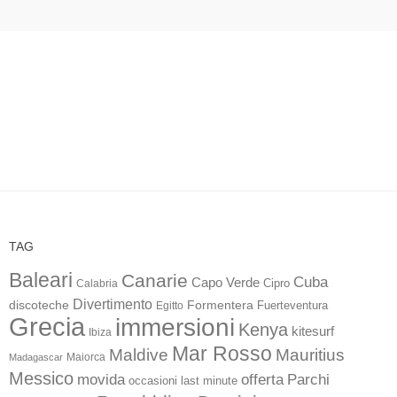
TAG
Baleari
Canarie
Cuba
Capo Verde
Calabria
Cipro
Divertimento
discoteche
Formentera
Fuerteventura
Egitto
Grecia
immersioni
Kenya
kitesurf
Ibiza
Mar Rosso
Maldive
Mauritius
Maiorca
Madagascar
Messico
movida
offerta
Parchi
occasioni last minute