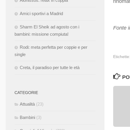
Alonissos: relax in coppia
rinomat
Amici sportivi a Madrid
Sharm El Sheik ad agosto con i
Fonte 
bambini: missione compiuta!
Rodi: meta perfetta per coppie e per
single
Etichette
Creta, il paradiso per tutte le età
PO
CATEGORIE
Attualità
(23)
Bambini
(3)