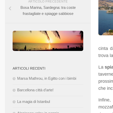
ARTICOLO PRECEDENTE
Bosa Marina, Sardegna: tra coste
frastagliate e spiagge sabbiose
cinta 
trova l
La
spi
ARTICOLI RECENTI
taverne
Marsa Mathrou, in Egitto con i bimbi
prossim
che inc
Barcellona città d’arte!
Infine,
La magia di Istanbul
mozzaf