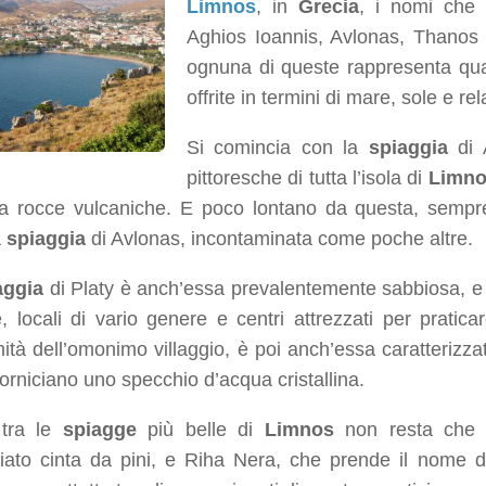
Limnos
, in
Grecia
, i nomi che
Aghios Ioannis, Avlonas, Thanos
ognuna di queste rappresenta qua
offrite in termini di mare, sole e rel
Si comincia con la
spiaggia
di A
pittoresche di tutta l’isola di
Limn
da rocce vulcaniche. E poco lontano da questa, sempre
a
spiaggia
di Avlonas, incontaminata come poche altre.
aggia
di Platy è anch’essa prevalentemente sabbiosa, e n
, locali di vario genere e centri attrezzati per pratic
ità dell’omonimo villaggio, è poi anch’essa caratterizz
orniciano uno specchio d’acqua cristallina.
 tra le
spiagge
più belle di
Limnos
non resta che c
iato cinta da pini, e Riha Nera, che prende il nome d