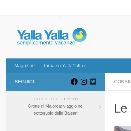
Magazine
Torna su YallaYalla.it
Skip to content
Magazine
Torna su YallaYalla.it
SEGUICI:
CONSIG
ARTICOLO SUCCESSIVO
Le 
Grotte di Maiorca: viaggio nel
sottosuolo delle Baleari