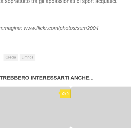
a soprattutto tra gli appassionati di sport acquatici.
immagine: www.flickr.com/photos/sum2004
:
Grecia
Limnos
TREBBERO INTERESSARTI ANCHE...
0