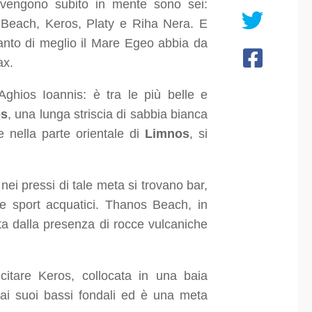
 vengono subito in mente sono sei:
 Beach, Keros, Platy e Riha Nera. E
nto di meglio il Mare Egeo abbia da
ax.
ghios Ioannis: è tra le più belle e
os
, una lunga striscia di sabbia bianca
 nella parte orientale di
Limnos
, si
ei pressi di tale meta si trovano bar,
are sport acquatici. Thanos Beach, in
ata dalla presenza di rocce vulcaniche
itare Keros, collocata in una baia
ai suoi bassi fondali ed è una meta