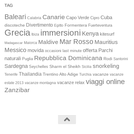
TAG
Baleari
Canarie
Cuba
Capo Verde
Calabria
Cipro
Divertimento
discoteche
Formentera
Fuerteventura
Egitto
Grecia
immersioni
Kenya
kitesurf
Ibiza
Mar Rosso
Maldive
Mauritius
Maiorca
Madagascar
Messico
movida
offerta
Parchi
occasioni last minute
Repubblica Dominicana
naturali
Rodi
Puglia
Santorini
snorkeling
Sardegna
Sharm el Sheikh
Seychelles
Sicilia
Thailandia
Trentino Alto Adige
vacanze
Turchia
vacanze
Tenerife
viaggi online
vacanze relax
estate 2013
vacanze montagna
Zanzibar