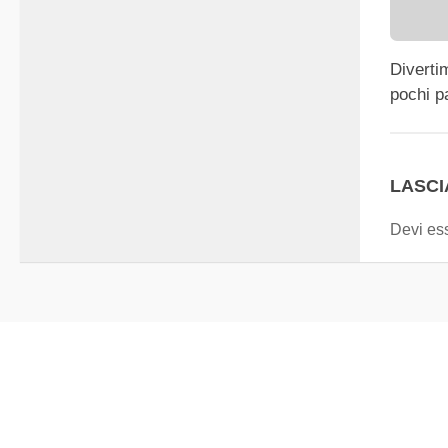
Diverti
pochi p
LASC
Devi es