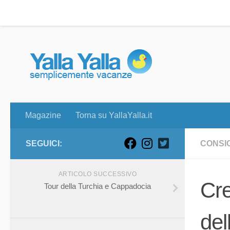
Magazine
Torna su YallaYalla.it
Skip to content
Magazine
Torna su YallaYalla.it
SEGUICI:
CONSIG
ARTICOLO SUCCESSIVO
Cre
Tour della Turchia e Cappadocia
del