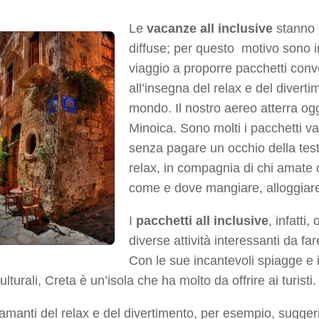
Le
vacanze all inclusive
stanno 
diffuse; per questo motivo sono in
viaggio a proporre pacchetti conv
all’insegna del relax e del diverti
mondo. Il nostro aereo atterra oggi
Minoica. Sono molti i pacchetti 
senza pagare un occhio della test
relax, in compagnia di chi amate 
come e dove mangiare, alloggiare 
I
pacchetti all inclusive
, infatti
diverse attività interessanti da fa
Con le sue incantevoli spiagge e i
ulturali, Creta è un’isola che ha molto da offrire ai turisti.
 amanti del relax e del divertimento, per esempio, sugg