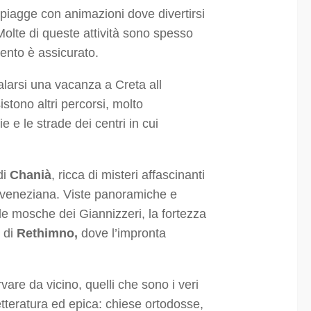
 spiagge con animazioni dove divertirsi
Molte di queste attività sono spesso
mento è assicurato.
alarsi una vacanza a Creta all
stono altri percorsi, molto
 e le strade dei centri in cui
di
Chanià
, ricca di misteri affascinanti
e veneziana. Viste panoramiche e
 le mosche dei Giannizzeri, la fortezza
 di
Rethimno,
dove l’impronta
vare da vicino, quelli che sono i veri
 letteratura ed epica: chiese ortodosse,