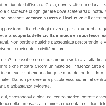
ttentrionale dell’isola di Creta, dove si alternano locali,
no e discoteche di ogni genere dove scatenarsi di notte. 
 nei pacchetti
vacanze a Creta all inclusive
e il diverti
 appassionati di archeologia invece, per chi vorrebbe reg
ve, alla
scoperta delle civiltà minoica e i suoi tesori
esi
santi. Non perdete qualche passeggiata percorrendo le vie
ivono le rovine delle civiltà antica.
pio? Impossibile non dedicare una visita alla cittadina 
rire e che mostra ancora un misto dell’influenza turca 
 incantevoli vi attendono lungo le mura del porto, il faro,
enale. Da non perdere una piccola escursione nel centro
ana è abbastanza evidente.
 qui, spostandovi a piedi nel centro storico, potrete osser
storici della famosa civiltà minoica raccontata sui libri di