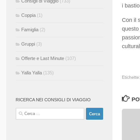
Consigli di Viaggio
(733)
i basti
Coppia
(1)
Con il 
questo 
Famiglia
(2)
passion
Gruppi
(3)
cultura
Offerte e Last Minute
(107)
Yalla Yalla
(135)
Etichette
PO
RICERCA NEI CONSIGLI DI VIAGGIO
Ricerca
per: