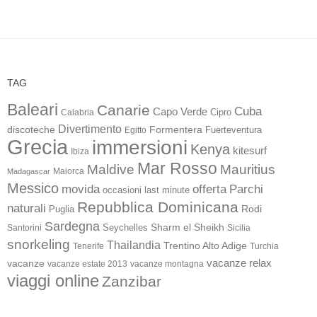
TAG
Baleari
Canarie
Cuba
Capo Verde
Calabria
Cipro
Divertimento
discoteche
Formentera
Fuerteventura
Egitto
Grecia
immersioni
Kenya
kitesurf
Ibiza
Mar Rosso
Maldive
Mauritius
Maiorca
Madagascar
Messico
movida
offerta
Parchi
occasioni last minute
Repubblica Dominicana
naturali
Rodi
Puglia
Sardegna
Sharm el Sheikh
Santorini
Seychelles
Sicilia
snorkeling
Thailandia
Trentino Alto Adige
Turchia
Tenerife
vacanze
vacanze relax
vacanze estate 2013
vacanze montagna
viaggi online
Zanzibar