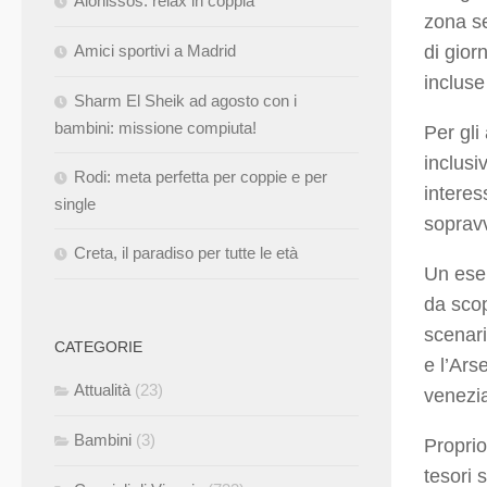
Alonissos: relax in coppia
zona se
di gior
Amici sportivi a Madrid
incluse
Sharm El Sheik ad agosto con i
bambini: missione compiuta!
Per gli
inclusi
Rodi: meta perfetta per coppie e per
interes
single
sopravv
Creta, il paradiso per tutte le età
Un esem
da scop
scenari
CATEGORIE
e l’Ars
Attualità
(23)
venezi
Bambini
(3)
Proprio
tesori 