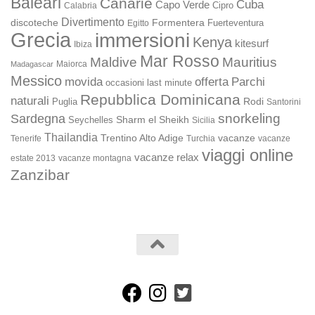
Baleari
Canarie
Cuba
Capo Verde
Calabria
Cipro
Divertimento
discoteche
Formentera
Fuerteventura
Egitto
Grecia
immersioni
Kenya
kitesurf
Ibiza
Mar Rosso
Maldive
Mauritius
Maiorca
Madagascar
Messico
movida
offerta
Parchi
occasioni last minute
Repubblica Dominicana
naturali
Rodi
Puglia
Santorini
snorkeling
Sardegna
Sharm el Sheikh
Seychelles
Sicilia
Thailandia
Trentino Alto Adige
vacanze
Turchia
vacanze
Tenerife
viaggi online
vacanze relax
estate 2013
vacanze montagna
Zanzibar