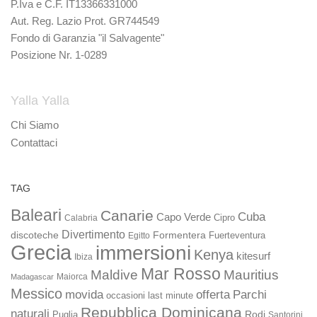
P.Iva e C.F. IT13366331000
Aut. Reg. Lazio Prot. GR744549
Fondo di Garanzia "il Salvagente"
Posizione Nr. 1-0289
Yalla Yalla
Chi Siamo
Contattaci
TAG
Baleari
Canarie
Cuba
Capo Verde
Calabria
Cipro
Divertimento
discoteche
Formentera
Fuerteventura
Egitto
Grecia
immersioni
Kenya
kitesurf
Ibiza
Mar Rosso
Maldive
Mauritius
Maiorca
Madagascar
Messico
movida
offerta
Parchi
occasioni last minute
Repubblica Dominicana
naturali
Rodi
Puglia
Santorini