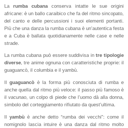
La
rumba cubana
conserva intatte le sue origini
africane: è un ballo caraibico che fa del ritmo sincopato,
del canto e delle percussioni i suoi elementi portanti.
Più che una danza la rumba cubana è un’autentica festa
e a Cuba è ballata quotidianamente nelle case e nelle
strade.
La rumba cubana può essere suddivisa in
tre tipologie
diverse
, tre anime ognuna con caratteristiche proprie: il
guaguancò, il columbia e il yambù.
Il
guaguancò
è la forma più conosciuta di rumba e
anche quella dal ritmo più veloce: il passo più famoso è
il
vacunao
, un colpo di piede che l’uomo dà alla donna,
simbolo del corteggiamento rifiutato da quest’ultima.
Il
yambù
è anche detto “rumba dei vecchi”: come il
nomignolo lascia intuire è una danza dal ritmo molto