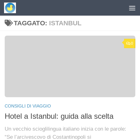
Skip to content
TAGGATO:
ISTANBUL
0
CONSIGLI DI VIAGGIO
Hotel a Istanbul: guida alla scelta
Un vecchio scioglilingua italiano inizia con le parole:
“Se l’arcivescovo di Costantinopoli si