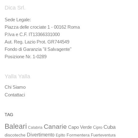
Dica Srl.
Sede Legale:
Piazza delle crociate 1 - 00162 Roma
P.Iva e C.F. IT13366331000
Aut. Reg. Lazio Prot. GR744549
Fondo di Garanzia "il Salvagente"
Posizione Nr. 1-0289
Yalla Yalla
Chi Siamo
Contattaci
TAG
Baleari
Canarie
Cuba
Capo Verde
Calabria
Cipro
Divertimento
discoteche
Formentera
Fuerteventura
Egitto