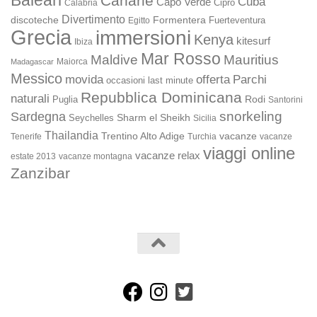
Canarie
Cuba
Capo Verde
Calabria
Cipro
Divertimento
discoteche
Formentera
Fuerteventura
Egitto
Grecia
immersioni
Kenya
kitesurf
Ibiza
Mar Rosso
Maldive
Mauritius
Maiorca
Madagascar
Messico
movida
offerta
Parchi
occasioni last minute
Repubblica Dominicana
naturali
Rodi
Puglia
Santorini
snorkeling
Sardegna
Sharm el Sheikh
Seychelles
Sicilia
Thailandia
Trentino Alto Adige
vacanze
Turchia
vacanze
Tenerife
viaggi online
vacanze relax
estate 2013
vacanze montagna
Zanzibar