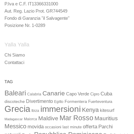
P.Iva e C.F. IT13366331000
Aut. Reg. Lazio Prot. GR744549
Fondo di Garanzia "il Salvagente"
Posizione Nr. 1-0289
Yalla Yalla
Chi Siamo
Contattaci
TAG
Baleari
Canarie
Cuba
Capo Verde
Calabria
Cipro
Divertimento
discoteche
Formentera
Fuerteventura
Egitto
Grecia
immersioni
Kenya
kitesurf
Ibiza
Mar Rosso
Maldive
Mauritius
Maiorca
Madagascar
Messico
movida
offerta
Parchi
occasioni last minute